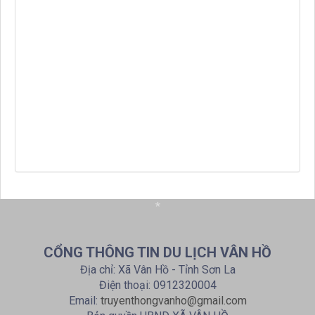
*
CỔNG THÔNG TIN DU LỊCH VÂN HỒ
Địa chỉ: Xã Vân Hồ - Tỉnh Sơn La
Điện thoại: 0912320004
Email:
truyenthongvanho@gmail.com