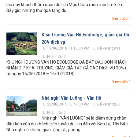
lâu nay khách thăm quan du lịch Mộc Châu mòn mỏi tìm kiếm.
Bây giờ, những thứ quà tặng du...
Xem tiếp
Khai trương Vân Hồ Ecolodge, giảm giá tới
20% dịch vụ
19/06/2018 11:15:00 AM
Đã xem: 2491
Phản hồi: 0
KHU NGHỈ DƯỠNG VAN HO ECOLODGE ĐÃ BẮT ĐẦU ĐÓN KHÁCH.
NHÂN DỊP KHAI TRƯƠNG, GIẢM GIÁ TẤT CẢ CÁC DỊCH VỤ 20% (
từ ngày 16/06/2018 – 16/07/2018)
Xem tiếp
Nhà nghỉ Vân Luông - Vân Hồ
29/08/2015 10:47:00 AM
Đã xem: 3268
Phản hồi: 0
Nhà nghỉ “VÂN LUÔNG” sẽ là điểm dừng chân
đầu tiên của du khách trên tuyến du lịch đến với Sơn La, Tây Bắc.
Nhà nghỉ có không gian rộng rãi, phòng...