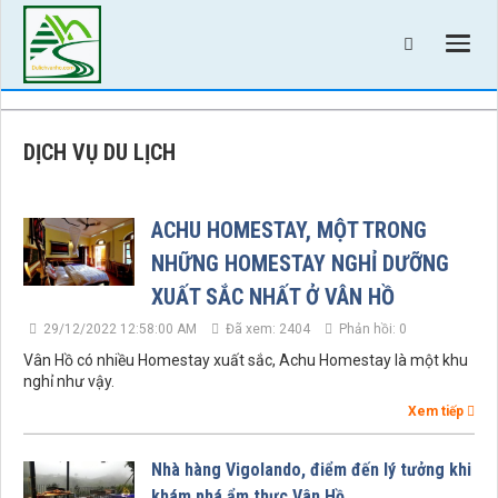
DỊCH VỤ DU LỊCH
ACHU HOMESTAY, MỘT TRONG
NHỮNG HOMESTAY NGHỈ DƯỠNG
XUẤT SẮC NHẤT Ở VÂN HỒ
29/12/2022 12:58:00 AM
Đã xem: 2404
Phản hồi: 0
Vân Hồ có nhiều Homestay xuất sắc, Achu Homestay là một khu
nghỉ như vậy.
Xem tiếp
Nhà hàng Vigolando, điểm đến lý tưởng khi
khám phá ẩm thực Vân Hồ