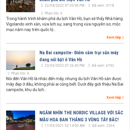
22/04/2022 07:03:00 PM
Đã xem: 3718
Phản hồi: 0
Trong hành trình khám phá du lịch Vân Hồ, bạn sẽ thấy Nhà hàng
Vigolando xinh xắn, vừa lịch sự, sang trọng vừa nguyên sơ, mộc
mạc nằm nay trên quốc lộ...
Xem tiếp
Na Bai campsite- Điểm cắm trại săn mây
đang nổi bật ở Vân Hồ
23/03/2022 07:26:00 PM
Đã xem: 6792
Phản hồi: 0
Nói đến Vân Hồ là nhắc đến mây, nhưng du lịch Vân Hồ săn được
mây đẹp ở đâu, không phải ai cũng biết. Dưới đây giới thiệu Na Bai
campsite, khu du lịch...
Xem tiếp
NGẮM NHÌN THE NORDIC VILLAGE VỚI SẮC
MÀU HOA BAN THÁNG 3 VÙNG TÂY BẮC!
17/03/2021 02:14:00 AM
Đã xem: 2264