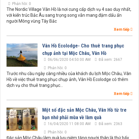
Phản hồi: 0
The Nordic Village Vân Hồ là nơi cung cấp dịch vụ 4 sao duy nhất,
với kiến trúc Bắc Âu sang trọng song vẫn mang đậm dấu ấn
người Mông vùng Tây Bắc
Xem tiếp
Vân Hồ Ecolodge- Cho thuê trang phục
chụp ảnh tại Mộc Châu, Vân Hồ
06/06/2020 04:50:00 AM
Đã xem: 2667
Phản hồi: 0
Trước nhu cầu ngày càng nhiều của khách du lịch Mộc Châu, Vân
Hồ về việc thuê trang phục chụp ảnh, Vân Hồ Ecolodge có thêm
dịch vụ cho thuê trang phục...
Xem tiếp
Một số đặc sản Mộc Châu, Vân Hồ từ tre
bạn nhớ phải mùa về làm quà
16/04/2020 11:08:00 AM
Đã xem: 2363
Phản hồi: 0
Đặc sản Mộc Châu làm quà lưu niệm tặng người thân là thứ bấy