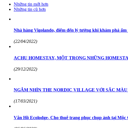
Những tin mới hơn
Những tin cũ hơn
Nhà hàng Vigolando, điểm đến lý tưởng khi khám phá ẩm
(22/04/2022)
ACHU HOMESTAY, MỘT TRONG NHỮNG HOMESTAY
(29/12/2022)
NGẮM NHÌN THE NORDIC VILLAGE VỚI SẮC MÀU
(17/03/2021)
Vân Hồ Ecolodge- Cho thuê trang phục chụp ảnh tại Mộc