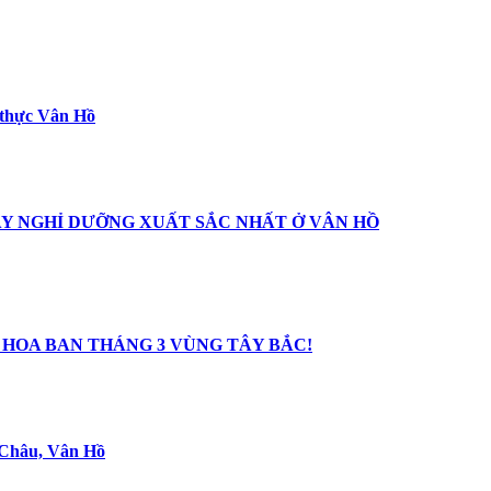
 thực Vân Hồ
 NGHỈ DƯỠNG XUẤT SẮC NHẤT Ở VÂN HỒ
 HOA BAN THÁNG 3 VÙNG TÂY BẮC!
 Châu, Vân Hồ