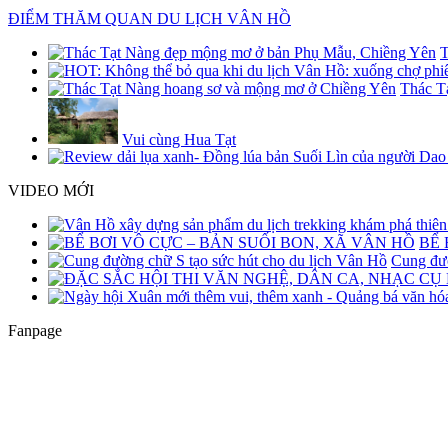
ĐIỂM THĂM QUAN DU LỊCH VÂN HỒ
T
Thác T
Vui cùng Hua Tạt
VIDEO MỚI
BỂ 
Cung đườ
Fanpage