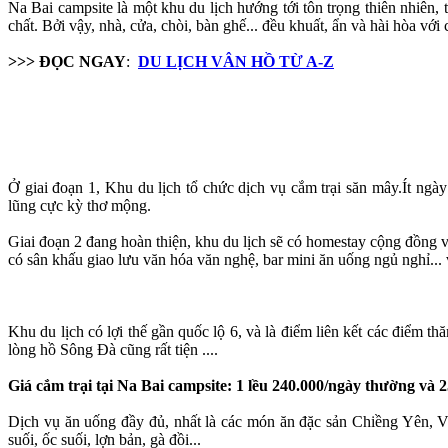
Na Bai campsite là một khu du lịch hướng tới tôn trọng thiên nhiên, 
chất. Bởi vậy, nhà, cửa, chòi, bàn ghế... đều khuất, ẩn và hài hòa với 
>>> ĐỌC NGAY
:
DU LỊCH VÂN HỒ TỪ A-Z
Ở giai đoạn 1, Khu du lịch tổ chức dịch vụ cắm trại săn mây.Ít ngà
lũng cực kỳ thơ mộng.
Giai đoạn 2 đang hoàn thiện, khu du lịch sẽ có homestay cộng đồng và
có sân khấu giao lưu văn hóa văn nghệ, bar mini ăn uống ngủ nghỉ..
Khu du lịch có lợi thế gần quốc lộ 6, và là điểm liên kết các điểm
lòng hồ Sông Đà cũng rất tiện ....
Giá cắm trại tại Na Bai campsite: 1 lều 240.000/ngày thường và 2
Dịch vụ ăn uống đầy đủ, nhất là các món ăn đặc sản Chiềng Yên, V
suối, ốc suối, lợn bản, gà đồi...