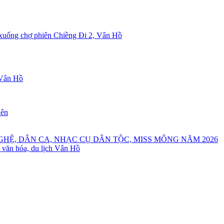
 xuống chợ phiên Chiềng Đi 2, Vân Hồ
 Vân Hồ
iên
GHỆ, DÂN CA, NHẠC CỤ DÂN TỘC, MISS MÔNG NĂM 2026
 văn hóa, du lịch Vân Hồ