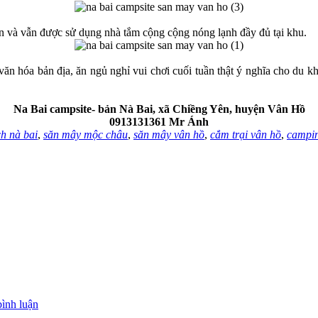
hơn và vẫn được sử dụng nhà tắm cộng cộng nóng lạnh đầy đủ tại khu.
văn hóa bản địa, ăn ngủ nghỉ vui chơi cuối tuần thật ý nghĩa cho du k
Na Bai campsite- bản Nà Bai, xã Chiềng Yên, huyện Vân Hồ
0913131361 Mr Ánh
ch nà bai
,
săn mây mộc châu
,
săn mây vân hồ
,
cắm trại vân hồ
,
campin
bình luận