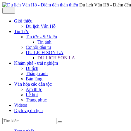
Du lịch Vân Hồ - Điểm đến 
Giới thiệu
Du lịch Vân Hồ
Tin Tức
Tin tức - Sự kiện
Tin ảnh
Cơ hội đầu tư
DU LỊCH SƠN LA
DU LỊCH SƠN LA
Khám phá - trải nghiệm
Di tích
Thắng cảnh
Bản làng
Văn hóa các dân tộc
Ẩm thực
Lễ hội
Trang phục
Videos
Dịch vụ du lịch