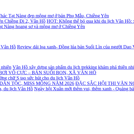
hác Tạt Nàng đẹp mộng mơ ở bản Phụ Mẫu, Chiềng Yên
HOT: Không thể bỏ qua khi du lịch Vân Hồ:
ạt Nàng hoang sơ và mộng mơ ở Chiềng Yên
Review dải lụa xanh- Đồng lúa bản Suối Lìn của người Dao
Vân Hồ xây dựng sản phẩm du lịch trekking khám phá thiên nh
BƠI VÔ CỰC – BẢN SUỐI BON, XÃ VÂN HỒ
ng chữ S tạo sức hút cho du lịch Vân Hồ
ĐẶC SẮC HỘI THI VĂN N
Ngày hội Xuân mới thêm vui, thêm xanh - Quảng bá