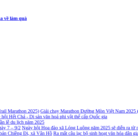
a về làm quà
Giải chạy Marathon Đường Mòn Việt Nam 2025 (
 hội Hết Chá - Di sản văn hoá phi vật thể cấp Quốc gia
ần lễ du lịch năm 2025
Ngày hội Hoa đào xã Lóng Luông năm 2025 sẽ diễn ra từ n
Ra mắt câu lạc bộ sinh hoạt văn hóa dân 