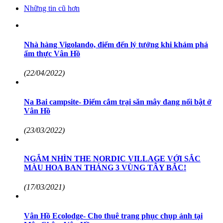
Những tin cũ hơn
Nhà hàng Vigolando, điểm đến lý tưởng khi khám phá
ẩm thực Vân Hồ
(22/04/2022)
Na Bai campsite- Điểm cắm trại săn mây đang nổi bật ở
Vân Hồ
(23/03/2022)
NGẮM NHÌN THE NORDIC VILLAGE VỚI SẮC
MÀU HOA BAN THÁNG 3 VÙNG TÂY BẮC!
(17/03/2021)
Vân Hồ Ecolodge- Cho thuê trang phục chụp ảnh tại