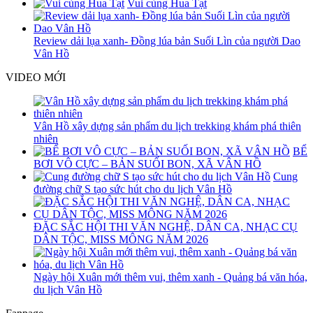
Vui cùng Hua Tạt
Review dải lụa xanh- Đồng lúa bản Suối Lìn của người Dao
Vân Hồ
VIDEO MỚI
Vân Hồ xây dựng sản phẩm du lịch trekking khám phá thiên
nhiên
BỂ
BƠI VÔ CỰC – BẢN SUỐI BON, XÃ VÂN HỒ
Cung
đường chữ S tạo sức hút cho du lịch Vân Hồ
ĐẶC SẮC HỘI THI VĂN NGHỆ, DÂN CA, NHẠC CỤ
DÂN TỘC, MISS MÔNG NĂM 2026
Ngày hội Xuân mới thêm vui, thêm xanh - Quảng bá văn hóa,
du lịch Vân Hồ