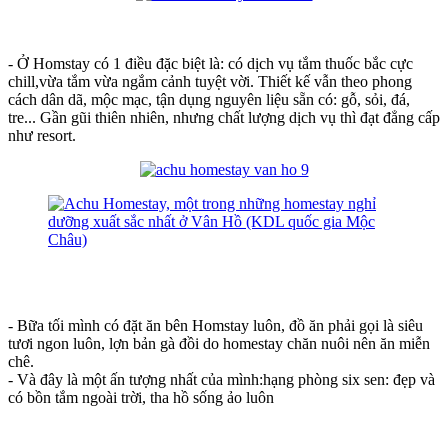
- Ở Homstay có 1 điều đặc biệt là: có dịch vụ tắm thuốc bắc cực
chill,vừa tắm vừa ngắm cảnh tuyệt vời. Thiết kế vẫn theo phong
cách dân dã, mộc mạc, tận dụng nguyên liệu sẵn có: gỗ, sỏi, đá,
tre... Gần gũi thiên nhiên, nhưng chất lượng dịch vụ thì đạt đẳng cấp
như resort.
- Bữa tối mình có đặt ăn bên Homstay luôn, đồ ăn phải gọi là siêu
tươi ngon luôn, lợn bản gà đồi do homestay chăn nuôi nên ăn miễn
chê.
- Và đây là một ấn tượng nhất của mình:hạng phòng six sen: đẹp và
có bồn tắm ngoài trời, tha hồ sống ảo luôn