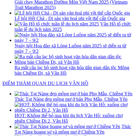
Giải chạy Marathon Đường Mòn Việt Nam 2025 (Vietnam
Trail Marathon 2025)
Lễ hội Hết Chá - Di sản văn hoá phi vật thể cấp Quốc gia
Vân Hồ tổ chức
tuần lễ du lịch năm 2025
Ngày hội Hoa đào xã Lóng Luông năm 2025 sẽ diễn ra từ
ngày 7 – 9/2
Ra mắt câu lạc bộ sinh hoạt văn hóa dân gian dân tộc Mông
bản Chiềng Đi, xã Vân Hồ
ĐIỂM THĂM QUAN DU LỊCH VÂN HỒ
Thác Tạt Nàng đẹp mộng mơ ở bản Phụ Mẫu, Chiềng Yên
HOT: Không thể bỏ qua khi du lịch Vân Hồ: xuống chợ
phiên Chiềng Đi 2, Vân Hồ
Thác
Tạt Nàng hoang sơ và mộng mơ ở Chiềng Yên