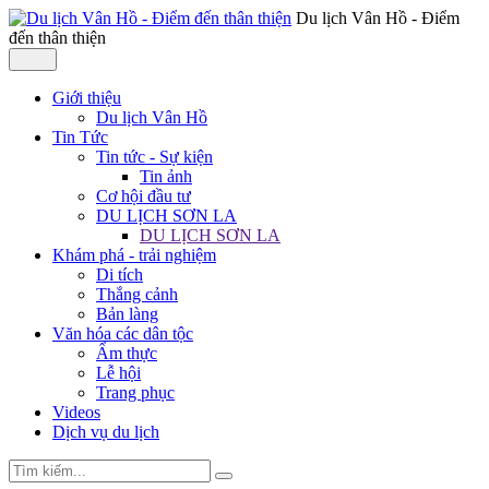
Du lịch Vân Hồ - Điểm
đến thân thiện
Giới thiệu
Du lịch Vân Hồ
Tin Tức
Tin tức - Sự kiện
Tin ảnh
Cơ hội đầu tư
DU LỊCH SƠN LA
DU LỊCH SƠN LA
Khám phá - trải nghiệm
Di tích
Thắng cảnh
Bản làng
Văn hóa các dân tộc
Ẩm thực
Lễ hội
Trang phục
Videos
Dịch vụ du lịch