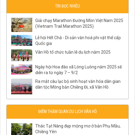
TIN ĐỌC NHIỀU
Giải chạy Marathon Đường Mòn Việt Nam 2025
(Vietnam Trail Marathon 2025)
Lễ hội Hết Chá - Di sản văn hoá phi vật thể cấp
Quốc gia
Vân Hồ tổ chức tuần lễ du lịch năm 2025
Ngày hội Hoa đào xã Lóng Luông năm 2025 sẽ
diễn ra từ ngày 7 – 9/2
Ra mắt câu lạc bộ sinh hoạt văn hóa dân gian
dân tộc Mông bản Chiềng Đi, xã Vân Hồ
ĐIỂM THĂM QUAN DU LỊCH VÂN HỒ
Thác Tạt Nàng đẹp mộng mơ ở bản Phụ Mẫu,
Chiềng Yên