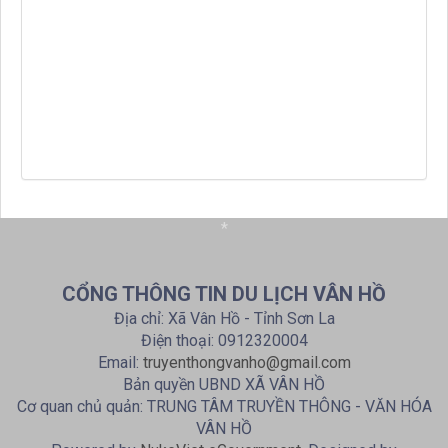
*
CỔNG THÔNG TIN DU LỊCH VÂN HỒ
Địa chỉ: Xã Vân Hồ - Tỉnh Sơn La
Điện thoại: 0912320004
Email:
truyenthongvanho@gmail.com
Bản quyền UBND XÃ VÂN HỒ
Cơ quan chủ quản: TRUNG TÂM TRUYỀN THÔNG - VĂN HÓA
VÂN HỒ