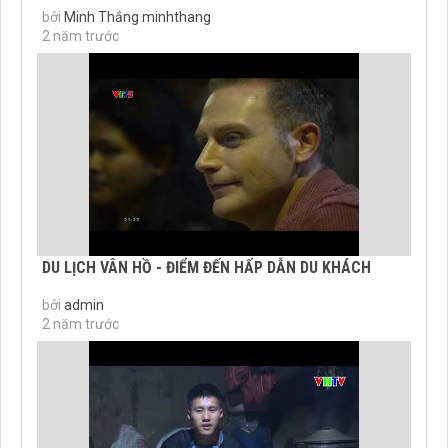
bởi
Minh Thắng minhthang
2 năm trước
DU LỊCH VÂN HỒ - ĐIỂM ĐẾN HẤP DẪN DU KHÁCH
bởi
admin
2 năm trước