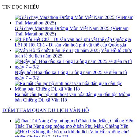
TIN ĐỌC NHIỀU
Giải chạy Marathon Đường Mòn Việt Nam 2025 (Vietnam
Trail Marathon 2025)
Lễ hội Hết Chá - Di sản văn hoá phi vật thể cấp Quốc gia
Vân Hồ tổ chức
tuần lễ du lịch năm 2025
Ngày hội Hoa đào xã Lóng Luông năm 2025 sẽ diễn ra từ
ngày 7 – 9/2
Ra mắt câu lạc bộ sinh hoạt văn hóa dân gian dân tộc Mông
bản Chiềng Đi, xã Vân Hồ
ĐIỂM THĂM QUAN DU LỊCH VÂN HỒ
Thác Tạt Nàng đẹp mộng mơ ở bản Phụ Mẫu, Chiềng Yên