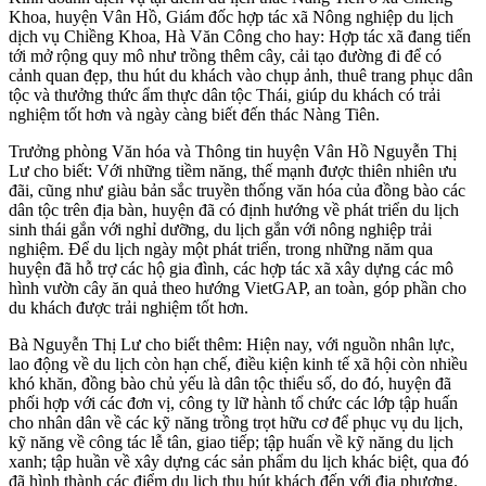
Khoa, huyện Vân Hồ, Giám đốc hợp tác xã Nông nghiệp du lịch
dịch vụ Chiềng Khoa, Hà Văn Công cho hay: Hợp tác xã đang tiến
tới mở rộng quy mô như trồng thêm cây, cải tạo đường đi để có
cảnh quan đẹp, thu hút du khách vào chụp ảnh, thuê trang phục dân
tộc và thưởng thức ẩm thực dân tộc Thái, giúp du khách có trải
nghiệm tốt hơn và ngày càng biết đến thác Nàng Tiên.
Trưởng phòng Văn hóa và Thông tin huyện Vân Hồ Nguyễn Thị
Lư cho biết: Với những tiềm năng, thế mạnh được thiên nhiên ưu
đãi, cũng như giàu bản sắc truyền thống văn hóa của đồng bào các
dân tộc trên địa bàn, huyện đã có định hướng về phát triển du lịch
sinh thái gắn với nghỉ dưỡng, du lịch gắn với nông nghiệp trải
nghiệm. Để du lịch ngày một phát triển, trong những năm qua
huyện đã hỗ trợ các hộ gia đình, các hợp tác xã xây dựng các mô
hình vườn cây ăn quả theo hướng VietGAP, an toàn, góp phần cho
du khách được trải nghiệm tốt hơn.
Bà Nguyễn Thị Lư cho biết thêm: Hiện nay, với nguồn nhân lực,
lao động về du lịch còn hạn chế, điều kiện kinh tế xã hội còn nhiều
khó khăn, đồng bào chủ yếu là dân tộc thiểu số, do đó, huyện đã
phối hợp với các đơn vị, công ty lữ hành tổ chức các lớp tập huấn
cho nhân dân về các kỹ năng trồng trọt hữu cơ để phục vụ du lịch,
kỹ năng về công tác lễ tân, giao tiếp; tập huấn về kỹ năng du lịch
xanh; tập huần về xây dựng các sản phẩm du lịch khác biệt, qua đó
đã hình thành các điểm du lịch thu hút khách đến với địa phương.