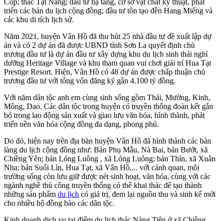
Cốp; thác Tạt Nàng; đầu tư hạ tầng, cơ sở vật chất kỹ thuật, phát
triển các bản du lịch cộng đồng; đầu tư tôn tạo đền Hang Miếng và
các khu di tích lịch sử.
Năm 2021, huyện Vân Hồ đã thu hút 25 nhà đầu tư đề xuất lập dự
án và có 2 dự án đã được UBND tỉnh Sơn La quyết định chủ
trương đầu tư là dự án đầu tư xây dựng khu du lịch sinh thái nghỉ
dưỡng Heritage Village và khu tham quan vui chơi giải trí Hua Tạt
Prestige Resort. Hiện, Vân Hồ có 48 dự án được chấp thuận chủ
trương đầu tư với tổng vốn đăng ký gần 4.100 tỷ đồng.
Với năm dân tộc anh em cùng sinh sống gồm Thái, Mường, Kinh,
Mông, Dao. Các dân tộc trong huyện có truyền thống đoàn kết gắn
bó trong lao động sản xuất và giao lưu văn hóa, hình thành, phát
triển nền văn hóa cộng đồng đa dạng, phong phú.
Do đó, hiện nay trên địa bàn huyện Vân Hồ đã hình thành các bản
làng du lịch cộng đồng như: Bản Phụ Mẫu, Nà Bai, bản Bướt, xã
Chiềng Yên; bản Lóng Luông , xã Lóng Luông; bản Thín, xã Xuân
Nha; bản Suối Lìn, Hua Tạt, xã Vân Hồ,... với cảnh quan, môi
trường sống còn lưu giữ được nét sinh hoạt, văn hóa, cùng với các
ngành nghề thủ công truyền thống có thể khai thác để tạo thành
những sản phẩm
du lịch
có giá trị, đem lại nguồn thu và sinh kế mới
cho nhiều hộ đồng bào các dân tộc.
Kinh doanh dịch vụ tại điểm du lịch thác Nàng Tiên ở xã Chiềng