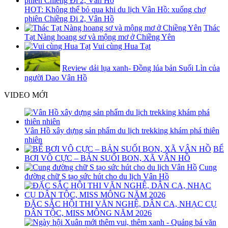
HOT: Không thể bỏ qua khi du lịch Vân Hồ: xuống chợ
phiên Chiềng Đi 2, Vân Hồ
Thác
Tạt Nàng hoang sơ và mộng mơ ở Chiềng Yên
Vui cùng Hua Tạt
Review dải lụa xanh- Đồng lúa bản Suối Lìn của
người Dao Vân Hồ
VIDEO MỚI
Vân Hồ xây dựng sản phẩm du lịch trekking khám phá thiên
nhiên
BỂ
BƠI VÔ CỰC – BẢN SUỐI BON, XÃ VÂN HỒ
Cung
đường chữ S tạo sức hút cho du lịch Vân Hồ
ĐẶC SẮC HỘI THI VĂN NGHỆ, DÂN CA, NHẠC CỤ
DÂN TỘC, MISS MÔNG NĂM 2026