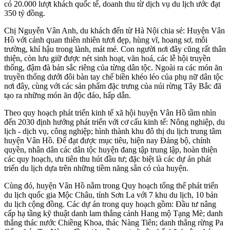
có 20.000 lượt khách quốc tế, doanh thu từ dịch vụ du lịch ước đạt
350 tỷ đồng.
Chị Nguyễn Vân Anh, du khách đến từ Hà Nội chia sẻ: Huyện Vân
Hồ với cảnh quan thiên nhiên tươi đẹp, hùng vĩ, hoang sơ, môi
trường, khí hậu trong lành, mát mẻ. Con người nơi đây cũng rất thân
thiện, còn lưu giữ được nét sinh hoạt, văn hoá, các lễ hội truyền
thống, đậm đà bản sắc riêng của từng dân tộc. Ngoài ra các món ăn
truyền thống dưới đôi bàn tay chế biền khéo léo của phụ nữ dân tộc
nơi đây, cùng với các sản phẩm đặc trưng của núi rừng Tây Bắc đã
tạo ra những món ăn độc đáo, hấp dẫn.
Theo quy hoạch phát triển kinh tế xã hội huyện Vân Hồ tầm nhìn
đến 2030 định hướng phát triển với cơ cấu kinh tế: Nông nghiệp, du
lịch - dịch vụ, công nghiệp; hình thành khu đô thị du lịch trung tâm
huyện Vân Hồ. Để đạt được mục tiêu, hiện nay Đảng bộ, chính
quyền, nhân dân các dân tộc huyện đang tập trung lập, hoàn thiện
các quy hoạch, ưu tiên thu hút đầu tư; đặc biệt là các dự án phát
triển du lịch dựa trên những tiềm năng sẵn có của huyện.
Cùng đó, huyện Vân Hồ nằm trong Quy hoạch tổng thể phát triển
du lịch quốc gia Mộc Châu, tỉnh Sơn La với 7 khu du lịch, 10 bản
du lịch cộng đồng. Các dự án trong quy hoạch gồm: Đầu tư nâng
cấp hạ tầng kỹ thuật danh lam thắng cảnh Hang mộ Tạng Mè; danh
thắng thác nước Chiềng Khoa, thác Nàng Tiên; danh thắng rừng Pa