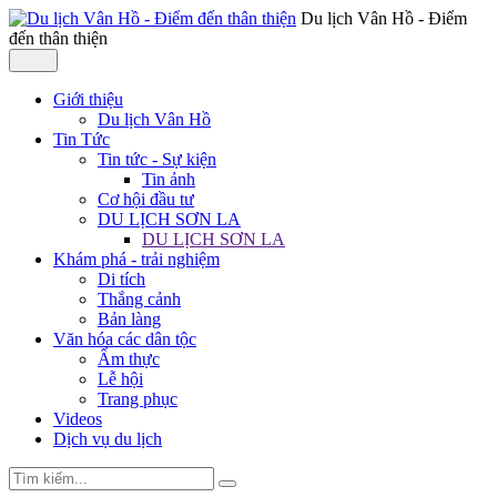
Du lịch Vân Hồ - Điểm
đến thân thiện
Giới thiệu
Du lịch Vân Hồ
Tin Tức
Tin tức - Sự kiện
Tin ảnh
Cơ hội đầu tư
DU LỊCH SƠN LA
DU LỊCH SƠN LA
Khám phá - trải nghiệm
Di tích
Thắng cảnh
Bản làng
Văn hóa các dân tộc
Ẩm thực
Lễ hội
Trang phục
Videos
Dịch vụ du lịch