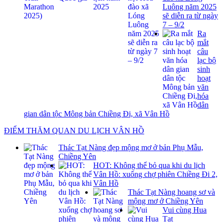
Luông năm 2025
sẽ diễn ra từ ngày
7 – 9/2
Ra
mắt
câu
lạc bộ
sinh
hoạt
văn
hóa
dân
gian dân tộc Mông bản Chiềng Đi, xã Vân Hồ
ĐIỂM THĂM QUAN DU LỊCH VÂN HỒ
Thác Tạt Nàng đẹp mộng mơ ở bản Phụ Mẫu,
Chiềng Yên
HOT: Không thể bỏ qua khi du lịch
Vân Hồ: xuống chợ phiên Chiềng Đi 2,
Vân Hồ
Thác Tạt Nàng hoang sơ và
mộng mơ ở Chiềng Yên
Vui cùng Hua
Tạt