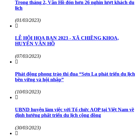
Trong tháng 2, Vân Hồ đón hơn 26 nghìn lượt khách du
lịch
(01/03/2023)
LỄ HỘI HOA BAN 2023 - XÃ CHIỀNG KHOA,
HUYỆN VÂN HỒ
(07/03/2023)
Phát động phong trào thi đua “Sơn La phát triển du lịch
bền vững và hội nhập”
(10/03/2023)
UBND huyện làm việc với Tổ chức AOP tại Việt Nam về
định hướng phất triển du lịch cộng đồng
(30/03/2023)