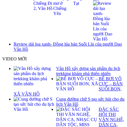
Review dải lụa xanh- Đồng lúa bản Suối Lìn của người Dao
Vân Hồ
VIDEO MỚI
Vân Hồ xây dựng sản phẩm du lịch
trekking khám phá thiên nhiên
BỂ BƠI VÔ
CỰC – BẢN
SUỐI BON,
XÃ VÂN HỒ
Cung đường chữ S tạo sức hút cho du
lịch Vân Hồ
ĐẶC SẮC
HỘI THI
VĂN NGHỆ,
DÂN CA,