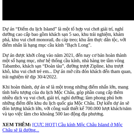
Dự án “Điểm du lịch Island” là một tổ hợp vui chơi giải trí, nghỉ
dưỡng cao cấp bao gồm khách sạn 5 sao, khu trải nghiệm, khám
phá, khu vui chơi monorail, đu cáp treo; khu ẩm thực dân tộc, với
điểm nhấn là hạng mục cầu kính “Bạch Long”.
Dự án được khởi công vào năm 2021, đến nay cơ bản hoàn thành
một số hạng mục, như hệ thống cầu kính, nhà hàng tre tầm vông
Tabambo, khách sạn “Đoàn tàu”, đường trượt Zipline, khu trượt
khô, khu vui chơi trẻ em... Dự án mở cửa đón khách đến tham quan,
trải nghiệm từ dịp 30/4/2022.
Khi hoàn thành, dự án sẽ là một trong những điểm nhấn lớn, mang
tính biểu tượng của du lịch Mộc Châu, góp phần cung cấp thêm
nhiều dịch vụ vui chơi, giải trí, nghỉ dưỡng; làm phong phú hơn
những điểm đến khu du lịch quốc gia Mộc Châu. Dự kiến dự án sẽ
đón lượng khách lớn, với công suất thiết kế 700.000 lượt khách/năm
và tạo việc làm cho khoảng 500 lao động địa phương.
XEM THÊM:
[CỰC HOT] Cầu kính Mộc Châu Island ở Mộc
Châu sẽ là đường...