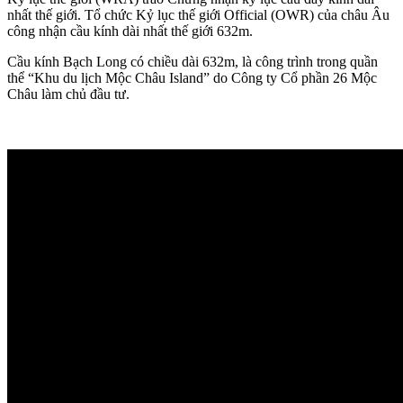
nhất thế giới. Tổ chức Kỷ lục thế giới Official (OWR) của châu Âu
công nhận cầu kính dài nhất thế giới 632m.
Cầu kính Bạch Long có chiều dài 632m, là công trình trong quần
thể “Khu du lịch Mộc Châu Island” do Công ty Cổ phần 26 Mộc
Châu làm chủ đầu tư.