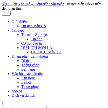
Du lịch Vân Hồ - Điểm
đến thân thiện
Giới thiệu
Du lịch Vân Hồ
Tin Tức
Tin tức - Sự kiện
Tin ảnh
Cơ hội đầu tư
DU LỊCH SƠN LA
DU LỊCH SƠN LA
Khám phá - trải nghiệm
Di tích
Thắng cảnh
Bản làng
Văn hóa các dân tộc
Ẩm thực
Lễ hội
Trang phục
Videos
Dịch vụ du lịch