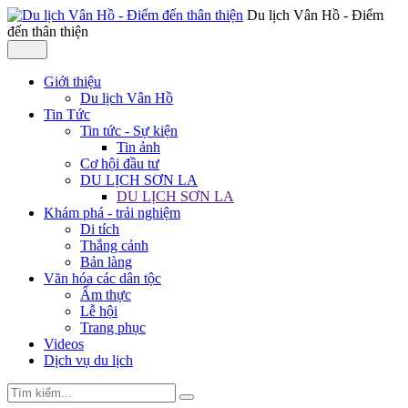
Du lịch Vân Hồ - Điểm
đến thân thiện
Giới thiệu
Du lịch Vân Hồ
Tin Tức
Tin tức - Sự kiện
Tin ảnh
Cơ hội đầu tư
DU LỊCH SƠN LA
DU LỊCH SƠN LA
Khám phá - trải nghiệm
Di tích
Thắng cảnh
Bản làng
Văn hóa các dân tộc
Ẩm thực
Lễ hội
Trang phục
Videos
Dịch vụ du lịch