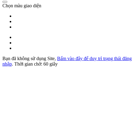
Chọn màu giao diện
Bạn đã không sử dụng Site,
Bấm vào đây để duy trì trạng thái đăng
nhập
. Thời gian chờ:
60
giây