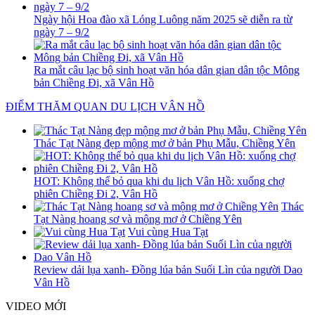
Ngày hội Hoa đào xã Lóng Luông năm 2025 sẽ diễn ra từ
ngày 7 – 9/2
Ra mắt câu lạc bộ sinh hoạt văn hóa dân gian dân tộc Mông
bản Chiềng Đi, xã Vân Hồ
ĐIỂM THĂM QUAN DU LỊCH VÂN HỒ
Thác Tạt Nàng đẹp mộng mơ ở bản Phụ Mẫu, Chiềng Yên
HOT: Không thể bỏ qua khi du lịch Vân Hồ: xuống chợ
phiên Chiềng Đi 2, Vân Hồ
Thác
Tạt Nàng hoang sơ và mộng mơ ở Chiềng Yên
Vui cùng Hua Tạt
Review dải lụa xanh- Đồng lúa bản Suối Lìn của người Dao
Vân Hồ
VIDEO MỚI