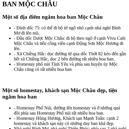
BAN MỘC CHÂU
Một số địa điểm ngắm hoa ban Mộc Châu
- Đỉnh dốc 75: có thể đi bộ từ ngõ nhỏ cạnh nhà nghỉ Bình
Mơ đi lên núi.
- Đầu dốc Dược Mộc Châu: đi bộ theo ngõ ở cạnh Vivu Cafe
Mộc Châu và tiểu công viên cạnh Động Sơn Mộc Hương đi
lên.
- Xã Chiềng Hắc: dọc đường từ qua dốc Thớt 82 kéo đến gần
hết xã Chiềng Hắc, dọc 2 bên đường rất nhiều hoa ban.
- Homestay phố núi Tình Yêu và phía sau huyện ủy Mộc
Châu cũng có rất nhiều hoa ban
Một số homestay, khách sạn Mộc Châu đẹp, tiện
ngắm hoa ban
- Homestay Phố Núi, đường lên homestay và ở những quả
đồi phía sau Homestay Phố núi rất nhiều hoa ban.
- Homestay Hùng Hương, Khách sạn Mạnh Tuân: cạnh 2
homestay và khách sạn này có những day ban khá đẹp.
Nhà nghỉ Bình Mơ, nhà nghỉ Thiên Phúc: phía sau 2 nhà nghỉ