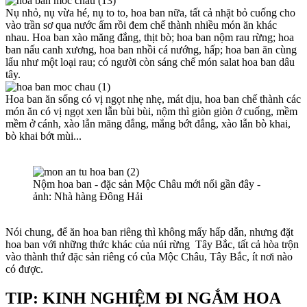
Nụ nhỏ, nụ vừa hé, nụ to to, hoa ban nữa, tất cả nhặt bỏ cuống cho
vào trần sơ qua nước ấm rồi đem chế thành nhiều món ăn khác
nhau. Hoa ban xào măng đắng, thịt bò; hoa ban nộm rau rừng; hoa
ban nấu canh xương, hoa ban nhồi cá nướng, hấp; hoa ban ăn cùng
lẩu như một loại rau; có người còn sáng chế món salat hoa ban dâu
tây.
Hoa ban ăn sống có vị ngọt nhẹ nhẹ, mát dịu, hoa ban chế thành các
món ăn có vị ngọt xen lẫn bùi bùi, nộm thì giòn giòn ở cuống, mềm
mềm ở cánh, xào lẫn măng đắng, mắng bớt đắng, xào lẫn bò khai,
bò khai bớt mùi...
Nộm hoa ban - đặc sản Mộc Châu mới nổi gần đây -
ảnh: Nhà hàng Đông Hải
Nói chung, để ăn hoa ban riêng thì không mấy hấp dẫn, nhưng đặt
hoa ban với những thức khác của núi rừng Tây Bắc, tất cả hòa trộn
vào thành thứ đặc sản riêng có của Mộc Châu, Tây Bắc, ít nơi nào
có được.
TIP: KINH NGHIỆM ĐI NGẮM HOA