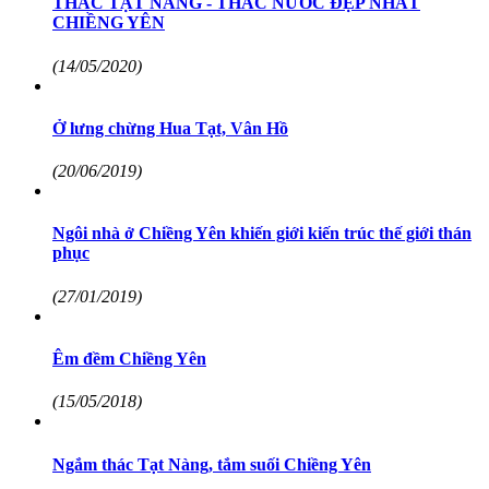
THÁC TẠT NÀNG - THÁC NƯỚC ĐẸP NHẤT
CHIỀNG YÊN
(14/05/2020)
Ở lưng chừng Hua Tạt, Vân Hồ
(20/06/2019)
Ngôi nhà ở Chiềng Yên khiến giới kiến trúc thế giới thán
phục
(27/01/2019)
Êm đềm Chiềng Yên
(15/05/2018)
Ngắm thác Tạt Nàng, tắm suối Chiềng Yên