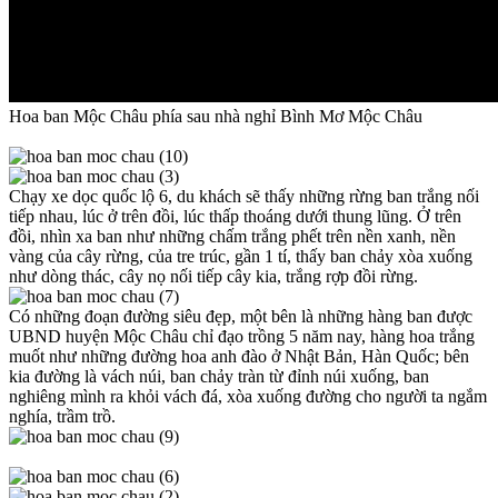
Hoa ban Mộc Châu phía sau nhà nghỉ Bình Mơ Mộc Châu
Chạy xe dọc quốc lộ 6, du khách sẽ thấy những rừng ban trắng nối
tiếp nhau, lúc ở trên đồi, lúc thấp thoáng dưới thung lũng. Ở trên
đồi, nhìn xa ban như những chấm trắng phết trên nền xanh, nền
vàng của cây rừng, của tre trúc, gần 1 tí, thấy ban chảy xòa xuống
như dòng thác, cây nọ nối tiếp cây kia, trắng rợp đồi rừng.
Có những đoạn đường siêu đẹp, một bên là những hàng ban được
UBND huyện Mộc Châu chỉ đạo trồng 5 năm nay, hàng hoa trắng
muốt như những đường hoa anh đào ở Nhật Bản, Hàn Quốc; bên
kia đường là vách núi, ban chảy tràn từ đỉnh núi xuống, ban
nghiêng mình ra khỏi vách đá, xòa xuống đường cho người ta ngắm
nghía, trầm trồ.