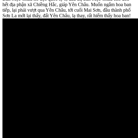
hết địa phận xã Chiềng Hắc, giáp Yên Châu. Muốn ngắm hoa ban
tiếp, lại phải vượt qua Yên Châu, tới cuối Mai Sơn, đầu thành phố
Sơn La mới lại thấy, đất Yên Châu, lạ thay, rất hiếm thấy hoa ban!