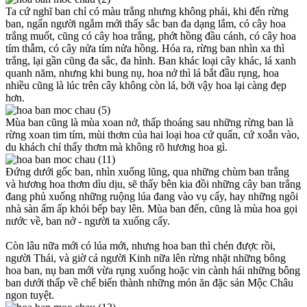
Ta cứ nghĩ ban chỉ có màu trắng nhưng không phải, khi đến rừng
ban, ngẩn người ngắm mới thấy sắc ban đa dạng lắm, có cây hoa
trắng muốt, cũng có cây hoa trắng, phớt hồng đầu cánh, có cây hoa
tím thẫm, có cây nửa tím nửa hồng. Hóa ra, rừng ban nhìn xa thì
trắng, lại gần cũng đa sắc, đa hình. Ban khác loại cây khác, lá xanh
quanh năm, nhưng khi bung nụ, hoa nở thì lá bắt đầu rụng, hoa
nhiều cũng là lúc trên cây không còn lá, bởi vậy hoa lại càng đẹp
hơn.
Mùa ban cũng là mùa xoan nở, thấp thoáng sau những rừng ban là
rừng xoan tim tím, mùi thơm của hai loại hoa cứ quẩn, cứ xoắn vào,
du khách chỉ thấy thơm mà không rõ hương hoa gì.
Đứng dưới gốc ban, nhìn xuống lũng, qua những chùm ban trắng
và hương hoa thơm dìu dịu, sẽ thấy bên kia đồi những cây ban trắng
đang phủ xuống những ruộng lúa đang vào vụ cấy, hay những ngôi
nhà sàn ấm ấp khói bếp bay lên. Mùa ban đến, cũng là mùa hoa gọi
nước về, ban nở - người ta xuống cấy.
Còn lâu nữa mới có lúa mới, nhưng hoa ban thì chén được rồi,
người Thái, và giờ cả người Kinh nữa lên rừng nhặt những bông
hoa ban, nụ ban mới vừa rụng xuống hoặc vin cành hái những bông
ban dưới thấp về chế biến thành những món ăn đặc sản Mộc Châu
ngon tuyệt.