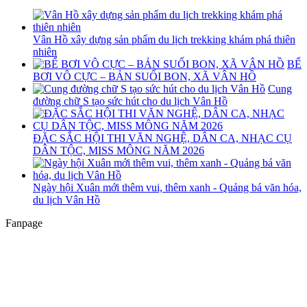
Vân Hồ xây dựng sản phẩm du lịch trekking khám phá thiên
nhiên
BỂ
BƠI VÔ CỰC – BẢN SUỐI BON, XÃ VÂN HỒ
Cung
đường chữ S tạo sức hút cho du lịch Vân Hồ
ĐẶC SẮC HỘI THI VĂN NGHỆ, DÂN CA, NHẠC CỤ
DÂN TỘC, MISS MÔNG NĂM 2026
Ngày hội Xuân mới thêm vui, thêm xanh - Quảng bá văn hóa,
du lịch Vân Hồ
Fanpage