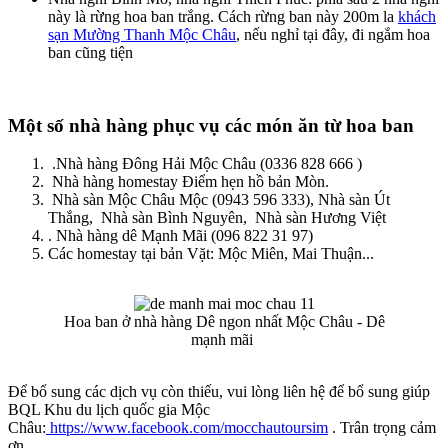
này là rừng hoa ban trắng. Cách rừng ban này 200m la
khách
sạn Mường Thanh Mộc Châu
, nếu nghỉ tại đây, đi ngắm hoa
ban cũng tiện
Một số nhà hàng phục vụ các món ăn từ hoa ban
.Nhà hàng Đông Hải Mộc Châu (0336 828 666 )
Nhà hàng homestay Điểm hẹn hồ bản Mòn.
Nhà sàn Mộc Châu Mộc (0943 596 333), Nhà sàn Út
Thắng, Nhà sàn Bình Nguyên, Nhà sàn Hương Việt
. Nhà hàng dê Mạnh Mãi (096 822 31 97)
Các homestay tại bản Vặt: Mộc Miên, Mai Thuận...
Hoa ban ở nhà hàng Dê ngon nhất Mộc Châu - Dê
mạnh mãi
Để bổ sung các dịch vụ còn thiếu, vui lòng liên hệ để bổ sung giúp
BQL Khu du lịch quốc gia Mộc
Châu:
https://www.facebook.com/mocchautoursim
. Trân trọng cảm
ơn