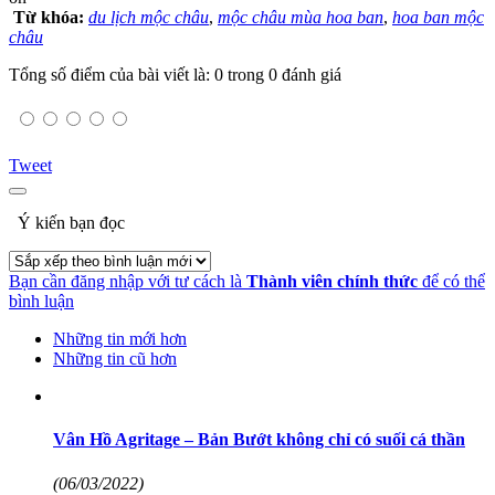
Từ khóa:
du lịch mộc châu
,
mộc châu mùa hoa ban
,
hoa ban mộc
châu
Tổng số điểm của bài viết là: 0 trong 0 đánh giá
Tweet
Ý kiến bạn đọc
Bạn cần đăng nhập với tư cách là
Thành viên chính thức
để có thể
bình luận
Những tin mới hơn
Những tin cũ hơn
Vân Hồ Agritage – Bản Bướt không chỉ có suối cá thần
(06/03/2022)