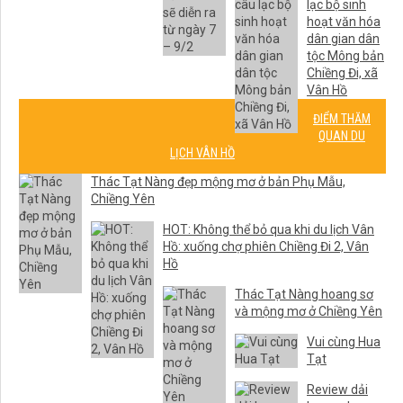
lạc bộ sinh
hoạt văn hóa
dân gian dân
tộc Mông bản
Chiềng Đi, xã
Vân Hồ
ĐIỂM THĂM
QUAN DU
LỊCH VÂN HỒ
Thác Tạt Nàng đẹp mộng mơ ở bản Phụ Mẫu,
Chiềng Yên
HOT: Không thể bỏ qua khi du lịch Vân
Hồ: xuống chợ phiên Chiềng Đi 2, Vân
Hồ
Thác Tạt Nàng hoang sơ
và mộng mơ ở Chiềng Yên
Vui cùng Hua
Tạt
Review dải