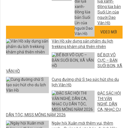
lụa xanh-
Đồng lúa bản
Suối Lìn của
người Dao
Vân Hồ
VIDEO MỚI
Vân Hồ xây dựng sản phẩm du lịch
trekking khám phá thiên nhiên
BỂ BƠI VÔ
CỰC – BẢN
SUỐI BON, XÃ
VÂN HỒ
Cung đường chữ S tạo sức hút cho du
lịch Vân Hồ
ĐẶC SẮC HỘI
THI VĂN
NGHỆ, DÂN
CA, NHẠC CỤ
DÂN TỘC, MISS MÔNG NĂM 2026
Ngày hội Xuân mới thêm vui, thêm