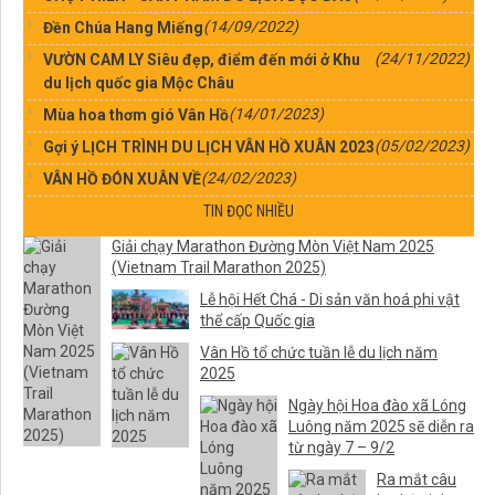
(14/09/2022)
Đền Chúa Hang Miếng
(24/11/2022)
VƯỜN CAM LY Siêu đẹp, điểm đến mới ở Khu
du lịch quốc gia Mộc Châu
(14/01/2023)
Mùa hoa thơm gió Vân Hồ
(05/02/2023)
Gợi ý LỊCH TRÌNH DU LỊCH VÂN HỒ XUÂN 2023
(24/02/2023)
VÂN HỒ ĐÓN XUÂN VỀ
TIN ĐỌC NHIỀU
Giải chạy Marathon Đường Mòn Việt Nam 2025
(Vietnam Trail Marathon 2025)
Lễ hội Hết Chá - Di sản văn hoá phi vật
thể cấp Quốc gia
Vân Hồ tổ chức tuần lễ du lịch năm
2025
Ngày hội Hoa đào xã Lóng
Luông năm 2025 sẽ diễn ra
từ ngày 7 – 9/2
Ra mắt câu