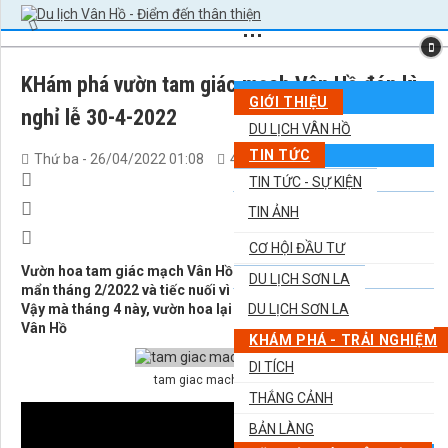
KHám phá vườn tam giác mạch Vân Hồ đón kì
GIỚI THIỆU
nghỉ lễ 30-4-2022
DU LỊCH VÂN HỒ
TIN TỨC
Thứ ba - 26/04/2022 01:08
4.860
0
TIN TỨC - SỰ KIỆN
TIN ẢNH
CƠ HỘI ĐẦU TƯ
Vườn hoa tam giác mạch Vân Hồ này vừa làm nhiều người mê
DU LỊCH SƠN LA
mẩn tháng 2/2022 và tiếc nuối vì đợt đó dịch không đi được.
Vậy mà tháng 4 này, vườn hoa lại nở rực rỡ đón khách đi du lịch
DU LỊCH SƠN LA
Vân Hồ
KHÁM PHÁ - TRẢI NGHIỆM
DI TÍCH
tam giac mach van ho (1)
THẮNG CẢNH
BẢN LÀNG