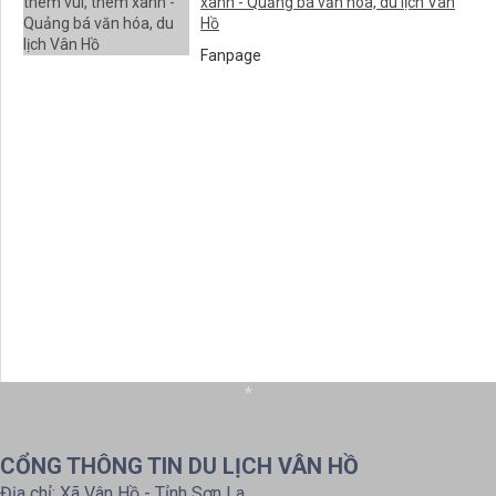
xanh - Quảng bá văn hóa, du lịch Vân
Hồ
Fanpage
*
CỔNG THÔNG TIN DU LỊCH VÂN HỒ
Địa chỉ: Xã Vân Hồ - Tỉnh Sơn La