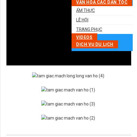
VĂN HÓA CÁC DÂN TỘC
ẨM THỰC
LỄ HỘI
TRANG PHỤC
VIDEOS
DỊCH VỤ DU LỊCH