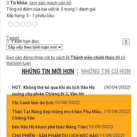
Từ khóa:
tam giác mạch vân hồ
Tổng số điểm của bài viết là: 5 trong 1 đánh giá
Xếp hạng:
5
-
1
phiếu bầu
Tweet
Ý kiến bạn đọc
Bạn cần đăng nhập với tư cách là
Thành viên chính thức
để có
thể bình luận
NHỮNG TIN MỚI HƠN
NHỮNG TIN CŨ HƠN
(30/04/2022)
HOT: Không thể bỏ qua khi du lịch Vân Hồ:
xuống chợ phiên Chiềng Đi 2, Vân Hồ
(10/08/2022)
Chị Canh làm du lịch
(15/08/2022)
Thác Tạt Nàng đẹp mộng mơ ở bản Phụ Mẫu,
Chiềng Yên
(10/09/2022)
Đến Vân Hồ khám phá thác Nàng Tiên
(11/09/2022)
CHỢ PHIÊN - SẢN PHẨM DU LỊCH ĐỘC ĐÁO