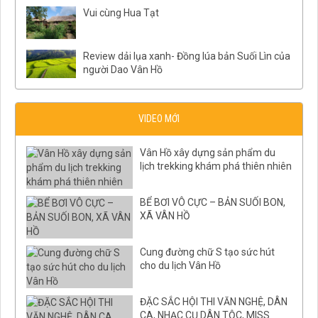
Vui cùng Hua Tạt
Review dải lụa xanh- Đồng lúa bản Suối Lìn của
người Dao Vân Hồ
VIDEO MỚI
Vân Hồ xây dựng sản phẩm du
lịch trekking khám phá thiên nhiên
BỂ BƠI VÔ CỰC – BẢN SUỐI BON,
XÃ VÂN HỒ
Cung đường chữ S tạo sức hút
cho du lịch Vân Hồ
ĐẶC SẮC HỘI THI VĂN NGHỆ, DÂN
CA, NHẠC CỤ DÂN TỘC, MISS