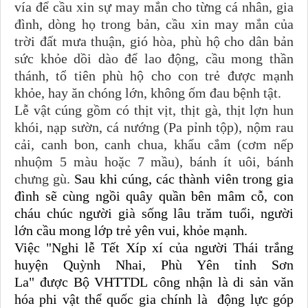
vía để cầu xin sự may mắn cho từng cá nhân, gia
đình, dòng họ trong bản, cầu xin may mắn của
trời đất mưa thuận, gió hòa, phù hộ cho dân bản
sức khỏe dồi dào để lao động, cầu mong thần
thánh, tổ tiên phù hộ cho con trẻ được mạnh
khỏe, hay ăn chóng lớn, không ốm đau bệnh tật.
Lễ vật cúng gồm có thịt vịt, thịt gà, thịt lợn hun
khói, nạp sườn, cá nướng (Pa pỉnh tộp), nộm rau
cải, canh bon, canh chua, khẩu cắm (cơm nếp
nhuộm 5 màu hoặc 7 mầu), bánh ít uôi, bánh
chưng gù.
Sau khi cúng, các thành viên trong gia
đình sẽ cùng ngồi quây quần bên mâm cỗ, con
cháu chúc người già sống lâu trăm tuổi, người
lớn cầu mong lớp trẻ yên vui, khỏe mạnh.
V
i
ệc "
Nghi lễ Tết Xíp xí của người Thái trắng
huyện Quỳnh Nhai, Phù Yên tỉnh Sơn
La"
đ
ư
ợc
Bộ VHTTDL
công nhận
là d
i sản văn
hóa phi vật thể quốc gia ch
ính
l
à
động lực
góp