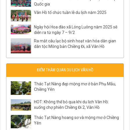
Quốc gia
Vân Hồ tổ chức tuần lễ du lịch năm 2025
Ngày hội Hoa đào xã Lóng Luông năm 2025 sẽ
diễn ra từ ngày 7 – 9/2
Ra mắt câu lạc bộ sinh hoạt văn hóa dân gian
dân tộc Mông bản Chiềng Đi, xã Vân Hồ
ĐIỂM THĂM QUAN DU LỊCH VÂN HỒ
Thác Tạt Nàng đẹp mộng mơ ở bản Phụ Mẫu,
Chiềng Yên
HOT: Không thể bỏ qua khi du lịch Vân Hồ:
xuống chợ phiên Chiềng Đi 2, Vân Hồ
Thác Tạt Nàng hoang sơ và mộng mơ ở Chiềng
Yên