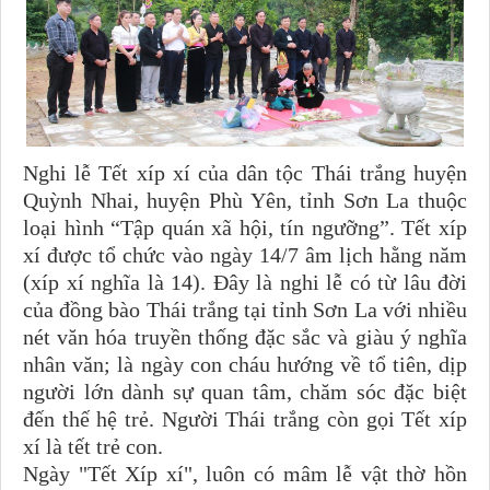
Nghi lễ Tết xíp xí của dân tộc Thái trắng huyện
Quỳnh Nhai, huyện Phù Yên, tỉnh Sơn La thuộc
loại hình “Tập quán xã hội, tín ngưỡng”. Tết xíp
xí được tổ chức vào ngày 14/7 âm lịch hằng năm
(xíp xí nghĩa là 14). Đây là nghi lễ có từ lâu đời
của đồng bào Thái trắng tại tỉnh Sơn La với nhiều
nét văn hóa truyền thống đặc sắc và giàu ý nghĩa
nhân văn; là ngày con cháu hướng về tổ tiên, dịp
người lớn dành sự quan tâm, chăm sóc đặc biệt
đến thế hệ trẻ. Người Thái trắng còn gọi Tết xíp
xí là tết trẻ con.
Ngày
"Tết Xíp xí"
, luôn có mâm lễ vật thờ hồn