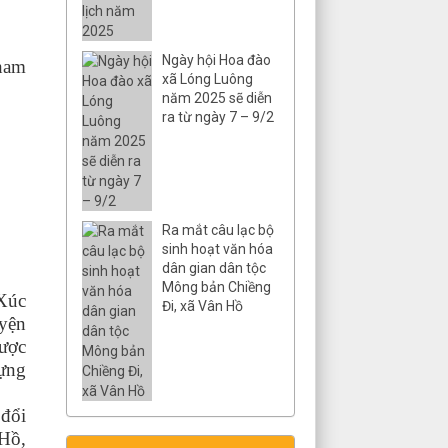
Ngày hội Hoa đào
am
xã Lóng Luông
năm 2025 sẽ diễn
ra từ ngày 7 – 9/2
Ra mắt câu lạc bộ
sinh hoạt văn hóa
dân gian dân tộc
Mông bản Chiềng
 Xúc
Đi, xã Vân Hồ
uyện
được
dựng
 đổi
 Hồ,