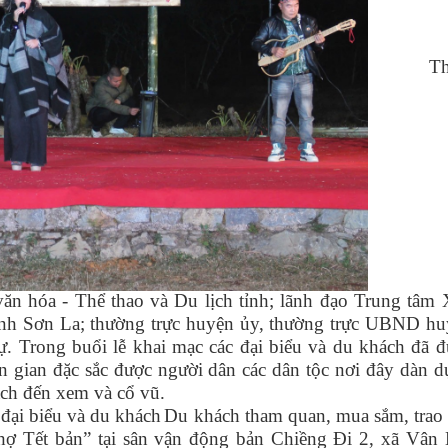
Th
văn hóa - Thể thao và Du lịch tỉnh; lãnh đạo Trung tâm
tỉnh Sơn La; thường trực huyện ủy, thường trực UBND h
. Trong buổi lễ khai mạc các đại biểu và du khách đã 
n gian đặc sắc được người dân các dân tộc nơi đây dàn 
ách đến xem và cổ vũ.
ại biểu và du khách
Du khách tham quan, mua sắm, trao
Chợ Tết bản” tại sân vận động bản Chiềng Đi 2, xã Vân