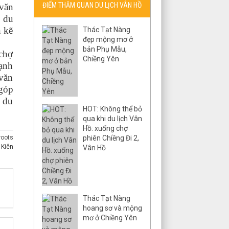
ĐIỂM THĂM QUAN DU LỊCH VÂN HỒ
văn
, du
n kẽ
Thác Tạt Nàng
đẹp mộng mơ ở
bản Phụ Mẫu,
 chợ
Chiềng Yên
mạnh
 văn
 góp
n du
HOT: Không thể bỏ
qua khi du lịch Vân
Hồ: xuống chợ
roots
phiên Chiềng Đi 2,
 Kiên
Vân Hồ
Thác Tạt Nàng
hoang sơ và mộng
mơ ở Chiềng Yên