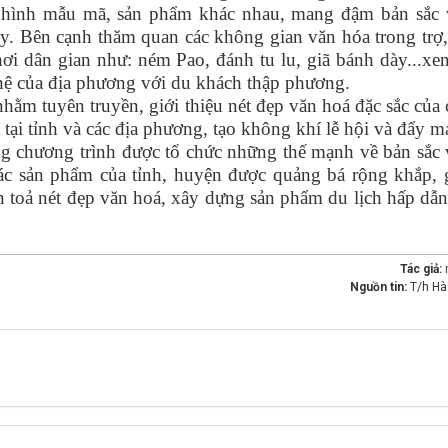
i hình mẫu mã, sản phẩm khác nhau, mang đậm bản sắc 
đây. Bên cạnh thăm quan các không gian văn hóa trong trợ
hơi dân gian như: ném Pao, đánh tu lu, giã bánh dày...xe
ghệ của địa phương với du khách thập phương.
 tuyên truyền, giới thiệu nét đẹp văn hoá đặc sắc của
 tại tỉnh và các địa phương, tạo không khí lễ hội và đẩy 
ng chương trình được tổ chức những thế mạnh về bản sắc
các sản phẩm của tỉnh, huyện được quảng bá rộng khắp,
an toả nét đẹp văn hoá, xây dựng sản phẩm du lịch hấp dẫ
Tác giả:
Nguồn tin:
T/h Hà