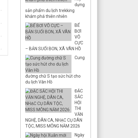
dựng
sản phẩm du lịch trekking
khám phá thiên nhiên
BỂ
BƠI
VÔ
CỰC
– BẢN SUỐI BON, XÃ VÂN HỒ
Cung
đường chữ S tạo sức hút cho
du lịch Vân Hồ
ĐẶC
SẮC
HỘI
THI
VĂN
NGHỆ, DÂN CA, NHẠC CỤ DÂN
TỘC, MISS MÔNG NĂM 2026
Ngày