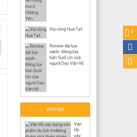
Vui cùng Hua Tạt
Review dải lụa
xanh- Đồng lúa
bản Suối Lìn của
người Dao Vân Hồ
VIDEO MỚI
Vân
Hồ
xây