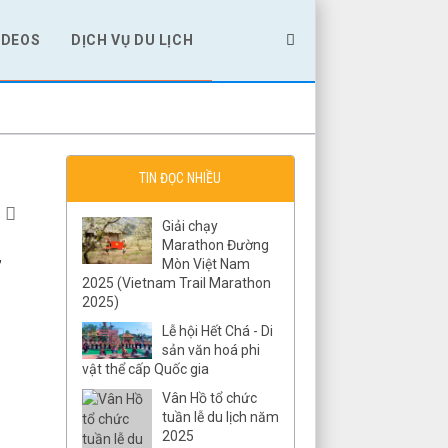
IDEOS
DỊCH VỤ DU LỊCH
TIN ĐỌC NHIỀU
Giải chạy
Marathon Đường
,
Mòn Việt Nam
2025 (Vietnam Trail Marathon
2025)
Lễ hội Hết Chá - Di
sản văn hoá phi
vật thể cấp Quốc gia
Vân Hồ tổ chức
tuần lễ du lịch năm
2025