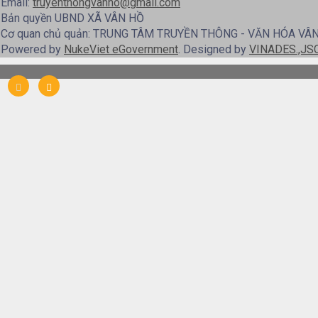
Email:
truyenthongvanho@gmail.com
Bản quyền UBND XÃ VÂN HỒ
Cơ quan chủ quản: TRUNG TÂM TRUYỀN THÔNG - VĂN HÓA VÂ
Powered by
NukeViet eGovernment
. Designed by
VINADES.,JS