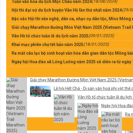
(18/08/2024)
Tuần văn hóa du lịch Mộc Châu năm 2024
(29/0
Hội thi đại sứ du lịch huyện Vân Hồ lần thứ nhất năm 2024
Đặc sắc Hội thi văn nghệ, dân ca, nhạc cụ dân tộc, Miss Mông
Giải chạy Marathon Đường Mòn Việt Nam 2025 (Vietnam Trail
(09/01/2025)
Vân Hồ tổ chức tuần lễ du lịch năm 2025
(18/01/2025)
Khai mạc phiên chợ tết bản năm 2025
Ra mắt câu lạc bộ sinh hoạt văn hóa dân gian dân tộc Mông bả
Ngày hội Hoa đào xã Lóng Luông năm 2025 sẽ diễn ra từ ngày 
Giải chạy Marathon Đường Mòn Việt Nam 2025 (Vietnam
Lễ hội Hết Chá - Di sản văn hoá phi vật thể
Vân Hồ tổ chức tuần lễ du lịc
Ngày hội Hoa đào
Ra m