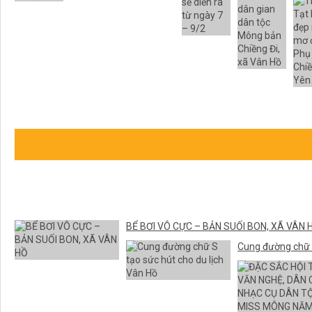
BỂ BƠI VÔ CỰC – BẢN SUỐI BON, XÃ VÂN 
Cung đường chữ S