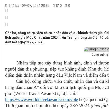
Thứ ba - 09/07/2024 20:35
810
0
Cán bộ, công chức, viên chức, nhân dân và du khách tham gia bìn
lịch quốc gia Mộc Châu năm 2024 trên Trang thông tin điện tử của
đến hết ngày 28/7/2024.
Cung đường c
Nhằm tiếp tục xây dựng hình ảnh, định vị thương hiệu
người dân địa phương, tiếp tục khẳng đinh Khu du l
điểm đến thiên nhiên hàng đầu Việt Nam và điểm đến
Cán bộ, công chức, viên chức, nhân dân và du khác
hàng đầu châu Á” đối với khu du lịch quốc gia Mộc Ch
giới (World Travel Awards)
tại địa chỉ:
https://www.worldtravelawards.com/vote
hoặc
quét
mã
Qr
Thời gian bình chọn đến hết ngày 28/7/2024
(theo giơ