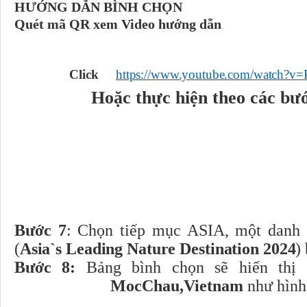
HƯỚNG DẪN BÌNH
CHỌN
Quét mã QR xem Video hướng dẫn
Click
https://www.youtube.com/watch?
Hoặc thực hiện theo các bước
Bước 7
: Chọn tiếp mục ASIA, một danh 
(
Asia`s
Leading
Nature
Destination
2024
)
Bước 8:
Bảng bình chọn sẽ hiển thị
MocChau,Vietnam
như hình