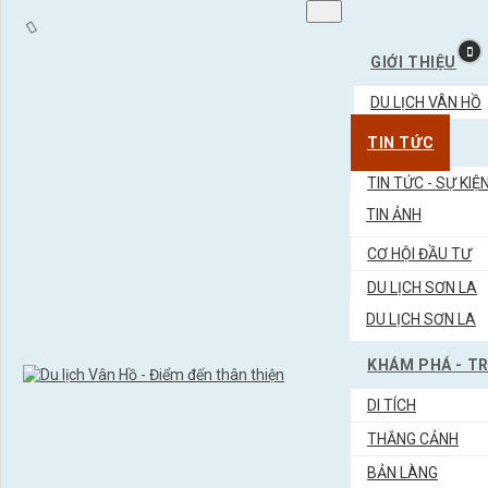
GIỚI THIỆU
DU LỊCH VÂN HỒ
TIN TỨC
TIN TỨC - SỰ KIỆ
TIN ẢNH
CƠ HỘI ĐẦU TƯ
DU LỊCH SƠN LA
DU LỊCH SƠN LA
KHÁM PHÁ - T
DI TÍCH
THẮNG CẢNH
BẢN LÀNG