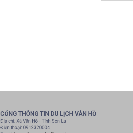
CỔNG THÔNG TIN DU LỊCH VÂN HỒ
Địa chỉ: Xã Vân Hồ - Tỉnh Sơn La
Điện thoại: 0912320004