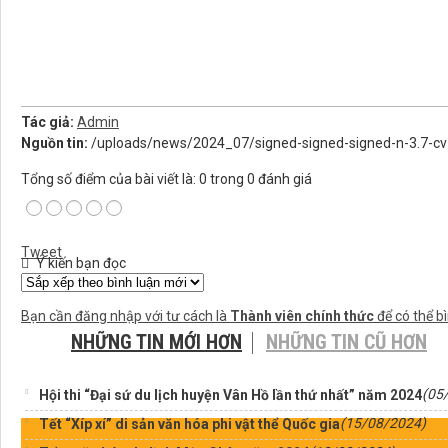
Tác giả:
Admin
Nguồn tin:
/uploads/news/2024_07/signed-signed-signed-n-3.7-cv
Tổng số điểm của bài viết là: 0 trong 0 đánh giá
Tweet
Ý kiến bạn đọc
Bạn cần đăng nhập với tư cách là
Thành viên chính thức
để có thể b
NHỮNG TIN MỚI HƠN
NHỮNG TIN CŨ HƠN
(05
Hội thi “Đại sứ du lịch huyện Vân Hồ lần thứ nhất” năm 2024
(15/08/2024)
Tết “Xíp xí” di sản văn hóa phi vật thể Quốc gia