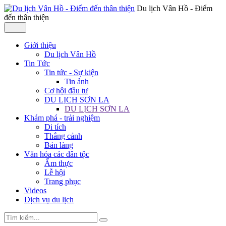
Du lịch Vân Hồ - Điểm
đến thân thiện
Giới thiệu
Du lịch Vân Hồ
Tin Tức
Tin tức - Sự kiện
Tin ảnh
Cơ hội đầu tư
DU LỊCH SƠN LA
DU LỊCH SƠN LA
Khám phá - trải nghiệm
Di tích
Thắng cảnh
Bản làng
Văn hóa các dân tộc
Ẩm thực
Lễ hội
Trang phục
Videos
Dịch vụ du lịch