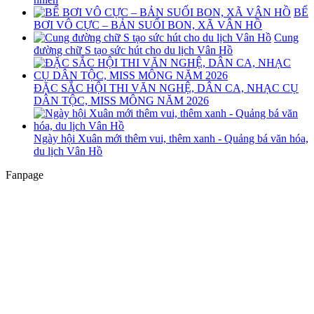
BỂ
BƠI VÔ CỰC – BẢN SUỐI BON, XÃ VÂN HỒ
Cung
đường chữ S tạo sức hút cho du lịch Vân Hồ
ĐẶC SẮC HỘI THI VĂN NGHỆ, DÂN CA, NHẠC CỤ
DÂN TỘC, MISS MÔNG NĂM 2026
Ngày hội Xuân mới thêm vui, thêm xanh - Quảng bá văn hóa,
du lịch Vân Hồ
Fanpage