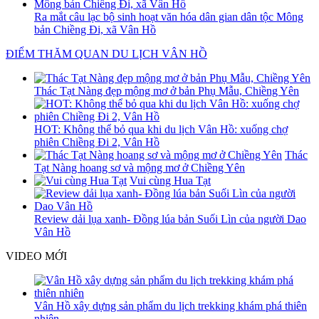
Ra mắt câu lạc bộ sinh hoạt văn hóa dân gian dân tộc Mông
bản Chiềng Đi, xã Vân Hồ
ĐIỂM THĂM QUAN DU LỊCH VÂN HỒ
Thác Tạt Nàng đẹp mộng mơ ở bản Phụ Mẫu, Chiềng Yên
HOT: Không thể bỏ qua khi du lịch Vân Hồ: xuống chợ
phiên Chiềng Đi 2, Vân Hồ
Thác
Tạt Nàng hoang sơ và mộng mơ ở Chiềng Yên
Vui cùng Hua Tạt
Review dải lụa xanh- Đồng lúa bản Suối Lìn của người Dao
Vân Hồ
VIDEO MỚI
Vân Hồ xây dựng sản phẩm du lịch trekking khám phá thiên
nhiên