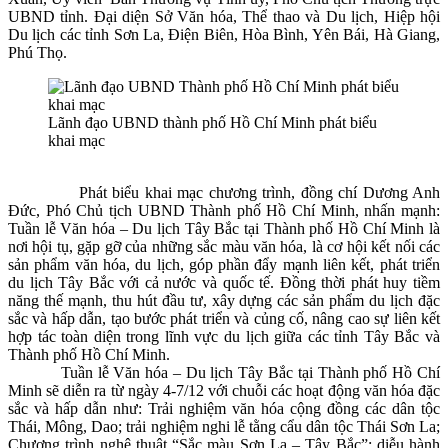
UBND tỉnh. Đại diện Sở Văn hóa, Thể thao và Du lịch, Hiệp hội
Du lịch các tỉnh Sơn La, Điện Biên, Hòa Bình, Yên Bái, Hà Giang,
Phú Thọ.
Lãnh đạo UBND thành phố Hồ Chí Minh phát biểu
khai mạc
Phát biểu khai mạc chương trình, đồng chí Dương Anh
Đức, Phó Chủ tịch UBND Thành phố Hồ Chí Minh, nhấn mạnh:
Tuần lễ Văn hóa – Du lịch Tây Bắc tại Thành phố Hồ Chí Minh là
nơi hội tụ, gặp gỡ của những sắc màu văn hóa, là cơ hội kết nối các
sản phẩm văn hóa, du lịch, góp phần đẩy mạnh liên kết, phát triển
du lịch Tây Bắc với cả nước và quốc tế. Đồng thời phát huy tiềm
năng thế mạnh, thu hút đầu tư, xây dựng các sản phẩm du lịch đặc
sắc và hấp dẫn, tạo bước phát triển và củng cố, nâng cao sự liên kết
hợp tác toàn diện trong lĩnh vực du lịch giữa các tỉnh Tây Bắc và
Thành phố Hồ Chí Minh.
Tuần lễ Văn hóa – Du lịch Tây Bắc tại Thành phố Hồ Chí
Minh sẽ diễn ra từ ngày 4-7/12 với chuỗi các hoạt động văn hóa đặc
sắc và hấp dẫn như: Trải nghiệm văn hóa cộng đồng các dân tộc
Thái, Mông, Dao; trải nghiệm nghi lễ tằng cẩu dân tộc Thái Sơn La;
Chương trình nghệ thuật “Sắc màu Sơn La – Tây Bắc”; diễu hành