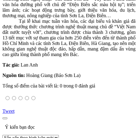
văn hóa đường phố với chủ đề “Điện Biên sắc màu hội tụ”; triển
lãm ảnh; các hoạt động trưng bày, giới thiệu văn hóa, du lịch,
thương mại, nông nghiệp của tỉnh Sơn La, Điện Biên…
Tại lễ khai mạc tuần văn hóa, các đại biểu và khán giả đã
được thưởng thức chương trình nghệ thuật mang chủ đề “Việt Nam
đất nước tuyệt vời”, chương trình được chia thành 3 chương, gồm
13 tiết mục với sự tham gia của hơn 250 diễn viên đến từ thành phố
Hồ Chí Minh và các tỉnh Sơn La, Điện Biên, Hà Giang, tạo nên một
không gian nghệ thuật độc đáo, hấp dẫn, mang đậm dấu ấn vùng
cao giữa lòng thành phố mang tên Bác.
Tác giả:
Lan Anh
Nguồn tin:
Hoàng Giang (Báo Sơn La)
Tổng số điểm của bài viết là: 0 trong 0 đánh giá
Tweet
Ý kiến bạn đọc