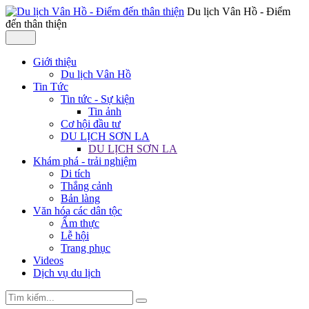
Du lịch Vân Hồ - Điểm
đến thân thiện
Giới thiệu
Du lịch Vân Hồ
Tin Tức
Tin tức - Sự kiện
Tin ảnh
Cơ hội đầu tư
DU LỊCH SƠN LA
DU LỊCH SƠN LA
Khám phá - trải nghiệm
Di tích
Thắng cảnh
Bản làng
Văn hóa các dân tộc
Ẩm thực
Lễ hội
Trang phục
Videos
Dịch vụ du lịch