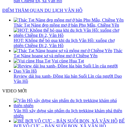
bản Chiềng Đi, xã Vân Hồ
ĐIỂM THĂM QUAN DU LỊCH VÂN HỒ
Thác Tạt Nàng đẹp mộng mơ ở bản Phụ Mẫu, Chiềng Yên
HOT: Không thể bỏ qua khi du lịch Vân Hồ: xuống chợ
phiên Chiềng Đi 2, Vân Hồ
Thác
Tạt Nàng hoang sơ và mộng mơ ở Chiềng Yên
Vui cùng Hua Tạt
Review dải lụa xanh- Đồng lúa bản Suối Lìn của người Dao
Vân Hồ
VIDEO MỚI
Vân Hồ xây dựng sản phẩm du lịch trekking khám phá thiên
nhiên
BỂ
BƠI VÔ CỰC – BẢN SUỐI BON, XÃ VÂN HỒ