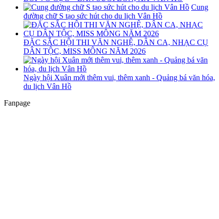
Cung
đường chữ S tạo sức hút cho du lịch Vân Hồ
ĐẶC SẮC HỘI THI VĂN NGHỆ, DÂN CA, NHẠC CỤ
DÂN TỘC, MISS MÔNG NĂM 2026
Ngày hội Xuân mới thêm vui, thêm xanh - Quảng bá văn hóa,
du lịch Vân Hồ
Fanpage