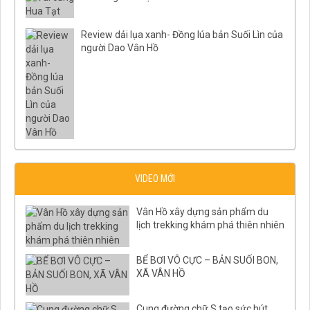
Review dải lụa xanh- Đồng lúa bản Suối Lìn của
người Dao Vân Hồ
VIDEO MỚI
Vân Hồ xây dựng sản phẩm du
lịch trekking khám phá thiên nhiên
BỂ BƠI VÔ CỰC – BẢN SUỐI BON,
XÃ VÂN HỒ
Cung đường chữ S tạo sức hút