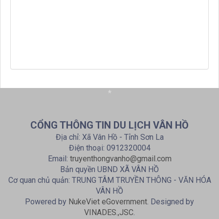
*
CỔNG THÔNG TIN DU LỊCH VÂN HỒ
Địa chỉ: Xã Vân Hồ - Tỉnh Sơn La
Điện thoại: 0912320004
Email:
truyenthongvanho@gmail.com
Bản quyền UBND XÃ VÂN HỒ
Cơ quan chủ quản: TRUNG TÂM TRUYỀN THÔNG - VĂN HÓA
VÂN HỒ
Powered by
NukeViet eGovernment
. Designed by
VINADES.,JSC
.