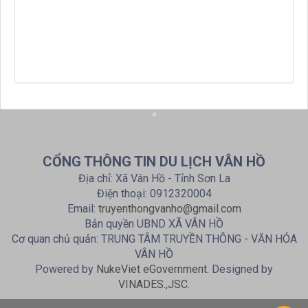
*
CỔNG THÔNG TIN DU LỊCH VÂN HỒ
Địa chỉ: Xã Vân Hồ - Tỉnh Sơn La
Điện thoại: 0912320004
Email:
truyenthongvanho@gmail.com
Bản quyền UBND XÃ VÂN HỒ
Cơ quan chủ quản: TRUNG TÂM TRUYỀN THÔNG - VĂN HÓA
VÂN HỒ
Powered by
NukeViet eGovernment
. Designed by
VINADES.,JSC
.