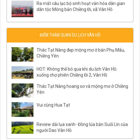
Ra mắt câu lạc bộ sinh hoạt văn hóa dân gian
dân tộc Mông bản Chiềng Đi, xã Vân Hồ
ĐIỂM THĂM QUAN DU LỊCH VÂN HỒ
Thác Tạt Nàng đẹp mộng mơ ở bản Phụ Mẫu,
Chiềng Yên
HOT: Không thể bỏ qua khi du lịch Vân Hồ:
xuống chợ phiên Chiềng Đi 2, Vân Hồ
Thác Tạt Nàng hoang sơ và mộng mơ ở Chiềng
Yên
Vui cùng Hua Tạt
Review dải lụa xanh- Đồng lúa bản Suối Lìn của
người Dao Vân Hồ