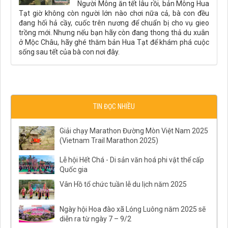
Người Mông ăn tết lâu rồi, bản Mông Hua
Tạt giờ không còn người lớn nào chơi nữa cả, bà con đều
đang hối hả cầy, cuốc trên nương để chuẩn bị cho vụ gieo
trồng mới. Nhưng nếu bạn hãy còn đang thong thả du xuân
ở Mộc Châu, hãy ghé thăm bản Hua Tạt để khám phá cuộc
sống sau tết của bà con nơi đây.
TIN ĐỌC NHIỀU
Giải chạy Marathon Đường Mòn Việt Nam 2025
(Vietnam Trail Marathon 2025)
Lễ hội Hết Chá - Di sản văn hoá phi vật thể cấp
Quốc gia
Vân Hồ tổ chức tuần lễ du lịch năm 2025
Ngày hội Hoa đào xã Lóng Luông năm 2025 sẽ
diễn ra từ ngày 7 – 9/2