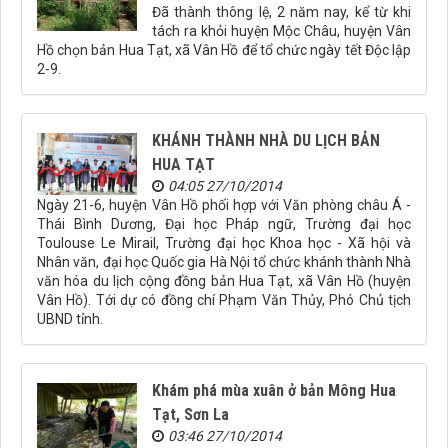
Đã thành thông lệ, 2 năm nay, kể từ khi
tách ra khỏi huyện Mộc Châu, huyện Vân
Hồ chọn bản Hua Tạt, xã Vân Hồ để tổ chức ngày tết Độc lập
2-9.
KHÁNH THÀNH NHÀ DU LỊCH BẢN
HUA TẠT
04:05 27/10/2014
Ngày 21-6, huyện Vân Hồ phối hợp với Văn phòng châu Á -
Thái Bình Dương, Đại học Pháp ngữ, Trường đại học
Toulouse Le Mirail, Trường đại học Khoa học - Xã hội và
Nhân văn, đại học Quốc gia Hà Nội tổ chức khánh thành Nhà
văn hóa du lịch cộng đồng bản Hua Tạt, xã Vân Hồ (huyện
Vân Hồ). Tới dự có đồng chí Phạm Văn Thủy, Phó Chủ tịch
UBND tỉnh.
Khám phá mùa xuân ở bản Mông Hua
Tạt, Sơn La
03:46 27/10/2014