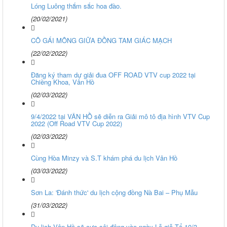
Lóng Luông thắm sắc hoa đào.
(20/02/2021)
CÔ GÁI MÔNG GIỮA ĐỒNG TAM GIÁC MẠCH
(22/02/2022)
Đăng ký tham dự giải đua OFF ROAD VTV cup 2022 tại
Chiềng Khoa, Vân Hồ
(02/03/2022)
9/4/2022 tại VÂN HỒ sẽ diễn ra Giải mô tô địa hình VTV Cup
2022 (Off Road VTV Cup 2022)
(02/03/2022)
Cùng Hòa Minzy và S.T khám phá du lịch Vân Hồ
(03/03/2022)
Sơn La: 'Đánh thức' du lịch cộng đồng Nà Bai – Phụ Mẫu
(31/03/2022)
Du lịch Vân Hồ sẽ cực sôi động vào ngày Lễ giỗ Tổ 10/3