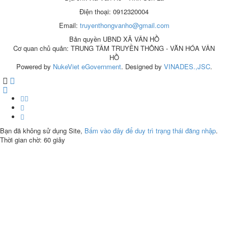
Điện thoại: 0912320004
Email:
truyenthongvanho@gmail.com
Bản quyền UBND XÃ VÂN HỒ
Cơ quan chủ quản: TRUNG TÂM TRUYỀN THÔNG - VĂN HÓA VÂN
HỒ
Powered by
NukeViet eGovernment
. Designed by
VINADES.,JSC
.
Bạn đã không sử dụng Site,
Bấm vào đây để duy trì trạng thái đăng nhập
.
Thời gian chờ:
60
giây