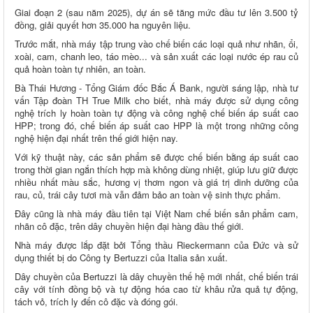
Giai đoạn 2 (sau năm 2025), dự án sẽ tăng mức đầu tư lên 3.500 tỷ
đồng, giải quyết hơn 35.000 ha nguyên liệu.
Trước mắt, nhà máy tập trung vào chế biến các loại quả như nhãn, ổi,
xoài, cam, chanh leo, táo mèo... và sản xuất các loại nước ép rau củ
quả hoàn toàn tự nhiên, an toàn.
Bà Thái Hương - Tổng Giám đốc Bắc Á Bank, người sáng lập, nhà tư
vấn Tập đoàn TH True Milk cho biết, nhà máy được sử dụng công
nghệ trích ly hoàn toàn tự động và công nghệ chế biến áp suất cao
HPP; trong đó, chế biến áp suất cao HPP là một trong những công
nghệ hiện đại nhất trên thế giới hiện nay.
Với kỹ thuật này, các sản phẩm sẽ được chế biến bằng áp suất cao
trong thời gian ngắn thích hợp mà không dùng nhiệt, giúp lưu giữ được
nhiều nhất màu sắc, hương vị thơm ngon và giá trị dinh dưỡng của
rau, củ, trái cây tươi mà vẫn đảm bảo an toàn vệ sinh thực phẩm.
Đây cũng là nhà máy đầu tiên tại Việt Nam chế biến sản phẩm cam,
nhãn cô đặc, trên dây chuyền hiện đại hàng đầu thế giới.
Nhà máy được lắp đặt bởi Tổng thầu Rieckermann của Đức và sử
dụng thiết bị do Công ty Bertuzzi của Italia sản xuất.
Dây chuyền của Bertuzzi là dây chuyền thế hệ mới nhất, chế biến trái
cây với tính đồng bộ và tự động hóa cao từ khâu rửa quả tự động,
tách vỏ, trích ly đến cô đặc và đóng gói.