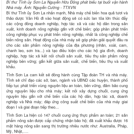
Bí thư Tỉnh ủy Sơn La Nguyễn Hữu Đông phát biểu tại buổi vận hành
Nhà máy. Ảnh: Nguyễn Cường - TTXVN
Bí thư Tỉnh ủy Sơn La nhấn mạnh, Nhà máy chế biến hoa quả tươi và
thảo dược Vân Hồ đi vào hoạt động sẽ có sức lan tỏa lớn thúc đẩy
các cộng đồng doanh nghiệp, hợp tác xã và các hộ dân trong sản
xuất, kinh doanh nông nghiệp gắn với chế biến; góp phần phát triển
công nghiệp phục vụ phát triển nông nghiệp, nhất là công nghiệp chế
biến nông sản. Hoạt động của nhà máy sẽ góp phần giải quyết đầu ra
cho các sản phẩm nông nghiệp của địa phương (nhãn, xoài, cam,
chanh leo, sơn tra...) và tạo điều kiện cho các hộ gia đình, doanh
nghiệp, hợp tác xã kết nối chuỗi sản xuất, tiêu thụ sản phẩm nông
nghiệp bền vững; gắn kết giữa sản xuất, chế biến, tiêu thụ và xuất
khẩu.
Tỉnh Sơn La cam kết sẽ đồng hành cùng Tập đoàn TH và nhà máy.
Tỉnh sẽ chỉ đạo các sở, ban, ngành và UBND các huyện, thành phố
tiếp tục phát triển vùng nguyên liệu an toàn, bền vững, đảm bảo cung
ứng nguyên liệu cho nhà máy; kết nối xây dựng chuỗi, cung ứng
nguyên liệu gắn với chế biến của các hộ dân, hợp tác xã, doanh
nghiệp và Nhà máy; đáp ứng công suất chế biến của nhà máy giai
đoạn I và giai đoạn tiếp theo...
Tỉnh Sơn La hiện có 147 chuỗi cung ứng thực phẩm an toàn; 21 sản
phẩm nông sản được cấp chứng nhận bảo hộ; đã xuất khẩu được 16
mặt hàng nông sản sang thị trường nhiều nước như: Australia, Pháp,
Mỹ, Nhật,….