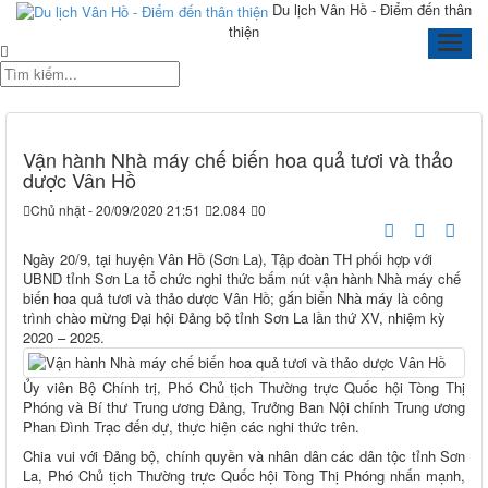
Du lịch Vân Hồ - Điểm đến thân
thiện
Vận hành Nhà máy chế biến hoa quả tươi và thảo
dược Vân Hồ
Chủ nhật - 20/09/2020 21:51
2.084
0
Ngày 20/9, tại huyện Vân Hồ (Sơn La), Tập đoàn TH phối hợp với
UBND tỉnh Sơn La tổ chức nghi thức bấm nút vận hành Nhà máy chế
biến hoa quả tươi và thảo dược Vân Hồ; gắn biển Nhà máy là công
trình chào mừng Đại hội Đảng bộ tỉnh Sơn La lần thứ XV, nhiệm kỳ
2020 – 2025.
Ủy viên Bộ Chính trị, Phó Chủ tịch Thường trực Quốc hội Tòng Thị
Phóng và Bí thư Trung ương Đảng, Trưởng Ban Nội chính Trung ương
Phan Đình Trạc đến dự, thực hiện các nghi thức trên.
Chia vui với Đảng bộ, chính quyền và nhân dân các dân tộc tỉnh Sơn
La, Phó Chủ tịch Thường trực Quốc hội Tòng Thị Phóng nhấn mạnh,