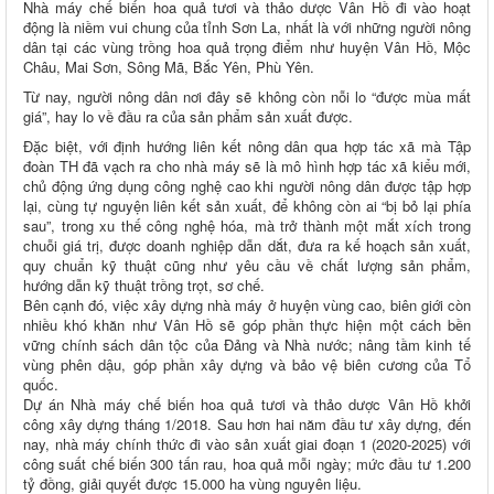
Nhà máy chế biến hoa quả tươi và thảo dược Vân Hồ đi vào hoạt
động là niềm vui chung của tỉnh Sơn La, nhất là với những người nông
dân tại các vùng trồng hoa quả trọng điểm như huyện Vân Hồ, Mộc
Châu, Mai Sơn, Sông Mã, Bắc Yên, Phù Yên.
Từ nay, người nông dân nơi đây sẽ không còn nỗi lo “được mùa mất
giá”, hay lo về đầu ra của sản phẩm sản xuất được.
Đặc biệt, với định hướng liên kết nông dân qua hợp tác xã mà Tập
đoàn TH đã vạch ra cho nhà máy sẽ là mô hình hợp tác xã kiểu mới,
chủ động ứng dụng công nghệ cao khi người nông dân được tập hợp
lại, cùng tự nguyện liên kết sản xuất, để không còn ai “bị bỏ lại phía
sau”, trong xu thế công nghệ hóa, mà trở thành một mắt xích trong
chuỗi giá trị, được doanh nghiệp dẫn dắt, đưa ra kế hoạch sản xuất,
quy chuẩn kỹ thuật cũng như yêu cầu về chất lượng sản phẩm,
hướng dẫn kỹ thuật trồng trọt, sơ chế.
Bên cạnh đó, việc xây dựng nhà máy ở huyện vùng cao, biên giới còn
nhiều khó khăn như Vân Hồ sẽ góp phần thực hiện một cách bền
vững chính sách dân tộc của Đảng và Nhà nước; nâng tầm kinh tế
vùng phên dậu, góp phần xây dựng và bảo vệ biên cương của Tổ
quốc.
Dự án Nhà máy chế biến hoa quả tươi và thảo dược Vân Hồ khởi
công xây dựng tháng 1/2018. Sau hơn hai năm đầu tư xây dựng, đến
nay, nhà máy chính thức đi vào sản xuất giai đoạn 1 (2020-2025) với
công suất chế biến 300 tấn rau, hoa quả mỗi ngày; mức đầu tư 1.200
tỷ đồng, giải quyết được 15.000 ha vùng nguyên liệu.