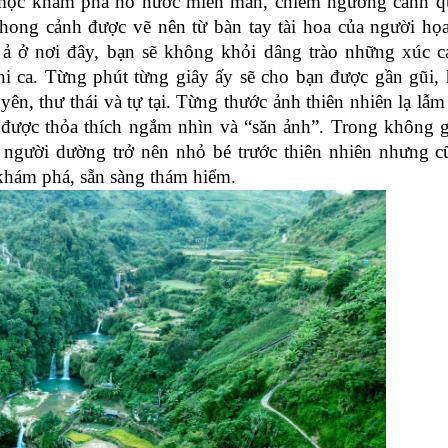
c mộc khám phá hồ nước miên man, chiêm ngưỡng cảnh q
phong cảnh được vẽ nên từ bàn tay tài hoa của người họa
ả ở nơi đây, bạn sẽ không khỏi dâng trào những xúc c
 ca. Từng phút từng giây ấy sẽ cho bạn được gần gũi, 
ên, thư thái và tự tại. Từng thước ảnh thiên nhiên lạ lẫm
ẽ được thỏa thích ngắm nhìn và “săn ảnh”. Trong không 
n người dường trở nên nhỏ bé trước thiên nhiên nhưng 
khám phá, sẵn sàng thám hiểm.