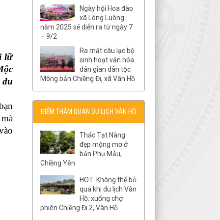
Ngày hội Hoa đào
xã Lóng Luông
năm 2025 sẽ diễn ra từ ngày 7
– 9/2
Ra mắt câu lạc bộ
 lữ
sinh hoạt văn hóa
Mộc
dân gian dân tộc
Mông bản Chiềng Đi, xã Vân Hồ
 du
bạn
ĐIỂM THĂM QUAN DU LỊCH VÂN HỒ
ạ mà
 vào
Thác Tạt Nàng
đẹp mộng mơ ở
bản Phụ Mẫu,
Chiềng Yên
HOT: Không thể bỏ
qua khi du lịch Vân
Hồ: xuống chợ
phiên Chiềng Đi 2, Vân Hồ