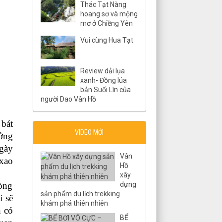
Thác Tạt Nàng
hoang sơ và mộng
mơ ở Chiềng Yên
Vui cùng Hua Tạt
Review dải lụa
xanh- Đồng lúa
bản Suối Lìn của
người Dao Vân Hồ
bát
VIDEO MỚI
ưởng
gày
Vân
 xao
Hồ
xây
òng
dựng
sản phẩm du lịch trekking
í sẽ
khám phá thiên nhiên
n có
BỂ