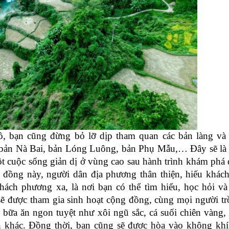
n cũng đừng bỏ lỡ dịp tham quan các bản làng và t
bản Nà Bai, bản Lóng Luông, bản Phụ Mẫu,… Đây sẽ là 
t cuộc sống giản dị ở vùng cao sau hành trình khám phá
 đồng này, người dân địa phương thân thiện, hiếu khác
ách phương xa, là nơi bạn có thể tìm hiểu, học hỏi và
ẽ được tham gia sinh hoạt cộng đồng, cùng mọi người t
 bữa ăn ngon tuyệt như xôi ngũ sắc, cá suối chiên vàng,
n khác. Đồng thời, bạn cũng sẽ được hòa vào không khí