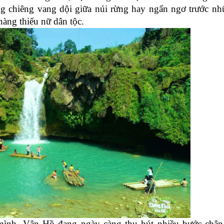
ếng chiêng vang dội giữa núi rừng hay ngẩn ngơ trước n
nàng thiếu nữ dân tộc.
ình, Vân Hồ đang ngày càng thu hút nhiều bước chân