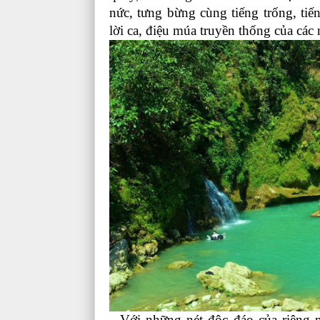
nức, tưng bừng cùng tiếng trống, ti
lời ca, điệu múa truyền thống của các 
Với những nét độc đáo của riêng m