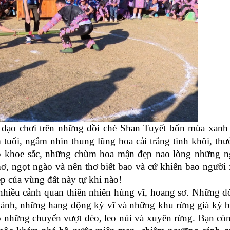
 chơi trên những đồi chè Shan Tuyết bốn mùa xanh 
tuổi, ngắm nhìn thung lũng hoa cải trắng tinh khôi, th
ấp khoe sắc, những chùm hoa mận đẹp nao lòng những n
, ngọt ngào và nên thơ biết bao và cứ khiến bao người
 của vùng đất này tự khi nào!
ều cảnh quan thiên nhiên hùng vĩ, hoang sơ. Những d
lánh, những hang động kỳ vĩ và những khu rừng già kỳ b
o những chuyến vượt đèo, leo núi và xuyên rừng. Bạn cò