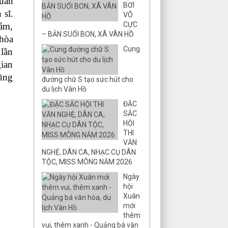
uan
BƠI
 sĩ.
VÔ
CỰC
ảm,
– BẢN SUỐI BON, XÃ VÂN HỒ
hòa
Cung
 lần
gian
cũng
đường chữ S tạo sức hút cho
du lịch Vân Hồ
ĐẶC
SẮC
HỘI
THI
VĂN
NGHỆ, DÂN CA, NHẠC CỤ DÂN
TỘC, MISS MÔNG NĂM 2026
Ngày
hội
Xuân
mới
thêm
vui, thêm xanh - Quảng bá văn