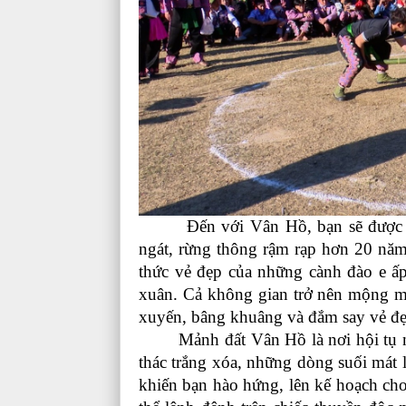
Đến với Vân Hồ, bạn sẽ được dạo
ngát, rừng thông rậm rạp hơn 20 năm 
thức vẻ đẹp của những cành đào e 
xuân. Cả không gian trở nên mộng mơ
xuyến, bâng khuâng và đắm say vẻ đẹp
Mảnh đất Vân Hồ là nơi hội tụ nhi
thác trắng xóa, những dòng suối mát 
khiến bạn hào hứng, lên kế hoạch ch