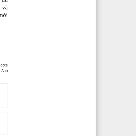
g và
 mới
roots
u Anh