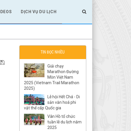
IDEOS
DỊCH VỤ DU LỊCH
TIN ĐỌC NHIỀU
Giải chạy
Marathon Đường
Mòn Việt Nam
2025 (Vietnam Trail Marathon
2025)
Lễ hội Hết Chá - Di
sản văn hoá phi
vật thể cấp Quốc gia
Vân Hồ tổ chức
tuần lễ du lịch năm
2025