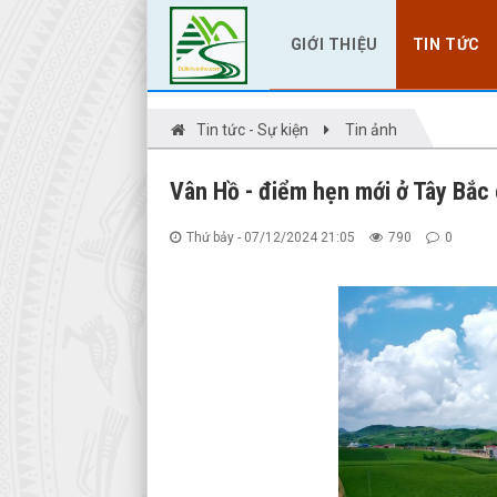
GIỚI THIỆU
TIN TỨC
Tin tức - Sự kiện
Tin ảnh
Vân Hồ - điểm hẹn mới ở Tây Bắc
Thứ bảy - 07/12/2024 21:05
790
0