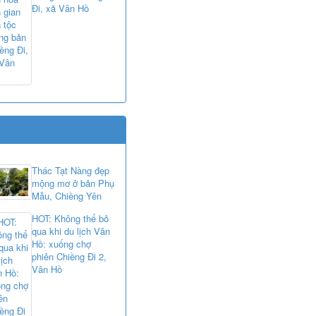
Đi, xã Vân Hồ
M QUAN DU LỊCH VÂN HỒ
Thác Tạt Nàng đẹp
mộng mơ ở bản Phụ
Mẫu, Chiềng Yên
HOT: Không thể bỏ
qua khi du lịch Vân
Hồ: xuống chợ
phiên Chiềng Đi 2,
Vân Hồ