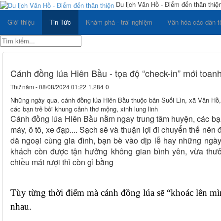
Du lịch Vân Hồ - Điểm đến thân thiệ
Giới thiệu
Tin Tức
Khám phá - trải nghiệm
Văn hóa các dân t
Cánh đồng lúa Hiên Bầu - tọa độ “check-in” mới toanh
Thứ năm - 08/08/2024 01:22
1.284
0
Những ngày qua, cánh đồng lúa Hiên Bầu thuộc bản Suối Lìn, xã Vân Hồ,
các bạn trẻ bởi khung cảnh thơ mộng, xinh lung linh
Cánh đồng lúa Hiên Bầu nằm ngay trung tâm huyện, các bạn
máy, ô tô, xe đạp.... Sạch sẽ và thuận lợi đi chuyển
thế nên 
dã ngoại cùng gia đình, bạn bè vào dịp lễ hay những ngày
khách còn được tận hưởng không gian bình yên, vừa th
chiều mát rượi thì còn gì bằng
Tùy từng thời điểm mà cánh đồng lúa sẽ “khoác lên mì
nhau.