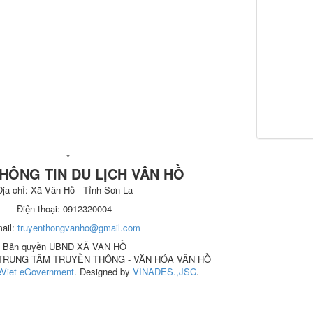
*
HÔNG TIN DU LỊCH VÂN HỒ
Địa chỉ: Xã Vân Hồ - Tỉnh Sơn La
Điện thoại: 0912320004
ail:
truyenthongvanho@gmail.com
Bản quyền UBND XÃ VÂN HỒ
n: TRUNG TÂM TRUYỀN THÔNG - VĂN HÓA VÂN HỒ
Viet eGovernment
. Designed by
VINADES.,JSC
.