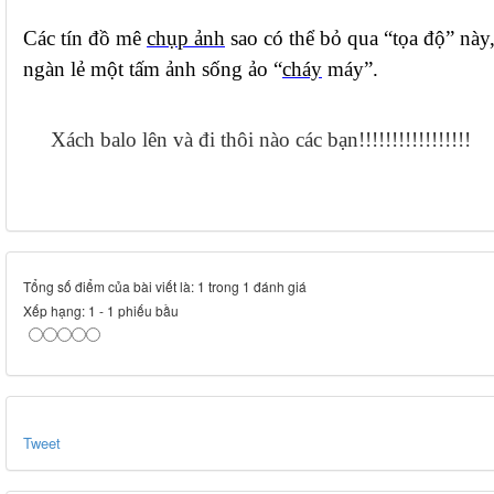
Các tín đồ mê
chụp ảnh
sao có thể bỏ qua “tọa độ” này
ngàn lẻ một tấm ảnh sống ảo “
cháy
máy”.
Xách balo lên và đi thôi nào các bạn!!!!!!!!!!!!!!!!!
Tổng số điểm của bài viết là: 1 trong 1 đánh giá
Xếp hạng:
1
-
1
phiếu bầu
Tweet