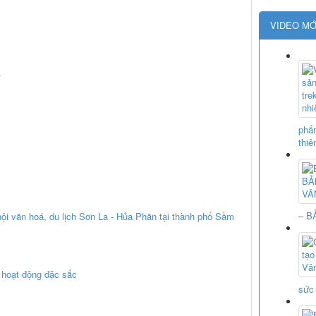
VIDEO MỚ
.
phẩm
thiê
– B
ội văn hoá, du lịch Sơn La - Hủa Phăn tại thành phố Sầm
u hoạt động đặc sắc
sức 