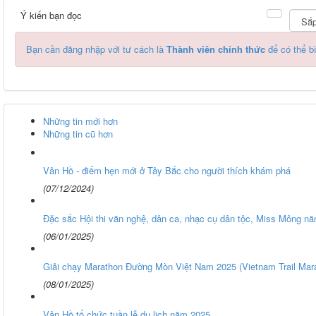
Ý kiến bạn đọc
Bạn cần đăng nhập với tư cách là
Thành viên chính thức
để có thể b
Những tin mới hơn
Những tin cũ hơn
Vân Hồ - điểm hẹn mới ở Tây Bắc cho người thích khám phá
(07/12/2024)
Đặc sắc Hội thi văn nghệ, dân ca, nhạc cụ dân tộc, Miss Mông n
(06/01/2025)
Giải chạy Marathon Đường Mòn Việt Nam 2025 (Vietnam Trail Mar
(08/01/2025)
Vân Hồ tổ chức tuần lễ du lịch năm 2025