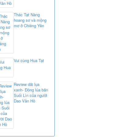
Thác Tạt Nàng
hoang sơ và mộng
mơ ở Chiềng Yên
Vui cùng Hua Tạt
Review dải lụa
xanh- Đồng lúa bản
Suối Lìn của người
Dao Vân Hồ