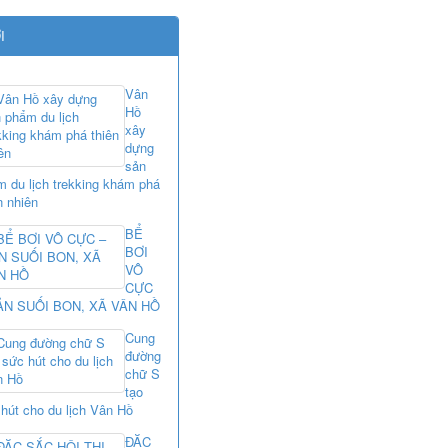
I
Vân
Hồ
xây
dựng
sản
 du lịch trekking khám phá
n nhiên
BỂ
BƠI
VÔ
CỰC
ẢN SUỐI BON, XÃ VÂN HỒ
Cung
đường
chữ S
tạo
hút cho du lịch Vân Hồ
ĐẶC