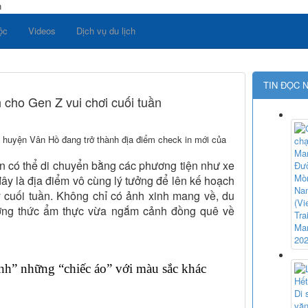
n
ộc
Videos
Dịch vụ du lịch
TIN ĐỌC 
 cho Gen Z vui chơi cuối tuần
 huyện Vân Hồ đang trở thành địa điểm check in mới của
 có thể di chuyển bằng các phương tiện như xe
đây là địa điểm vô cùng lý tưởng để lên kế hoạch
 cuối tuần. Không chỉ có ảnh xinh mang về, du
ưởng thức ẩm thực vừa ngắm cảnh đồng quê về
nh” những “chiếc áo” với màu sắc khác