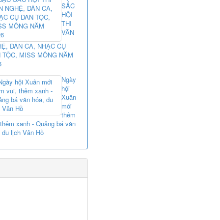
SẮC
HỘI
THI
VĂN
Ệ, DÂN CA, NHẠC CỤ
 TỘC, MISS MÔNG NĂM
6
Ngày
hội
Xuân
mới
thêm
 thêm xanh - Quảng bá văn
 du lịch Vân Hồ