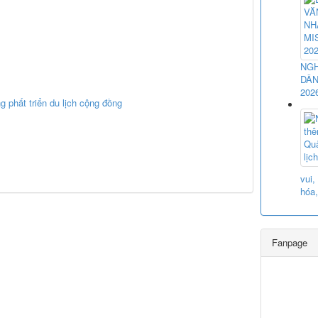
NGH
DÂN
202
phất triển du lịch cộng đồng
vui,
hóa,
Fanpage