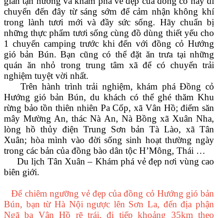
gian tận hưởng và khám phá vẻ đẹp của đồng cỏ hãy di
chuyển đến đây từ sáng sớm để cảm nhận không khí
trong lành tươi mới và đầy sức sống. Hãy chuẩn bị
những thực phẩm tươi sống cùng đồ dùng thiết yếu cho
1 chuyến camping trước khi đến với đồng cỏ Hướng
gió bản Bún. Bạn cũng có thể đặt ăn trưa tại những
quán ăn nhỏ trong trung tâm xã để có chuyến trải
nghiệm tuyệt vời nhất.
Trên
hành trình trải nghiệm, khám phá
Đồng cỏ
Hướng gió bản Bún, du khách có thể ghé thăm Khu
rừng bảo tồn thiên nhiên Pa Cốp, xã Vân Hồ; điểm săn
mây Mường An, thác Nà An, Nà Bồng xã Xuân Nha,
lòng hồ thủy điện Trung Sơn bản Tà Lào, xã Tân
Xuân;
hòa mình vào đời sống sinh hoạt thường ngày
trong các
bản của đồng bào dân tộc H’Mông,
Thái …
Du lịch Tân Xuân – Khám phá vẻ đẹp nơi vùng cao
biên giới.
Để chiêm ngưỡng vẻ đẹp của đồng cỏ Hướng gió bản
Bún, bạn từ Hà Nội ngược lên Sơn La, đến địa phận
Ngã ba Vân Hồ rẽ trái, đi tiếp khoảng 35km theo