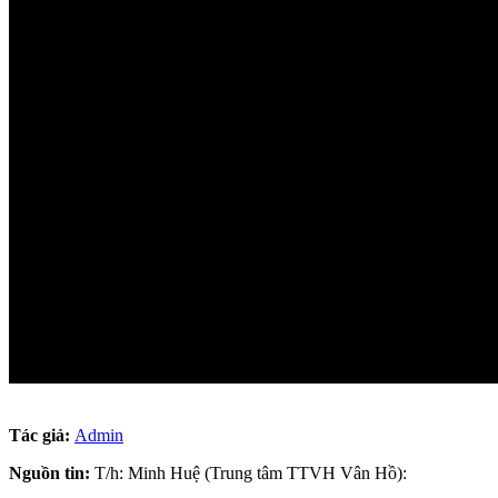
Tác giả:
Admin
Nguồn tin:
T/h: Minh Huệ (Trung tâm TTVH Vân Hồ):