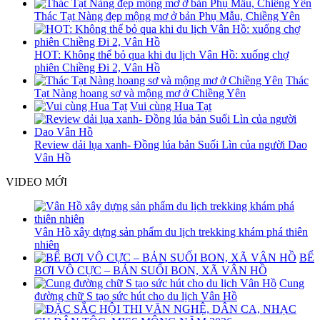
Thác Tạt Nàng đẹp mộng mơ ở bản Phụ Mẫu, Chiềng Yên
HOT: Không thể bỏ qua khi du lịch Vân Hồ: xuống chợ
phiên Chiềng Đi 2, Vân Hồ
Thác
Tạt Nàng hoang sơ và mộng mơ ở Chiềng Yên
Vui cùng Hua Tạt
Review dải lụa xanh- Đồng lúa bản Suối Lìn của người Dao
Vân Hồ
VIDEO MỚI
Vân Hồ xây dựng sản phẩm du lịch trekking khám phá thiên
nhiên
BỂ
BƠI VÔ CỰC – BẢN SUỐI BON, XÃ VÂN HỒ
Cung
đường chữ S tạo sức hút cho du lịch Vân Hồ