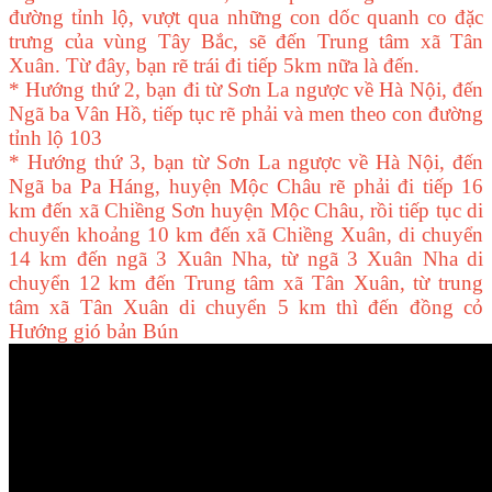
đường tỉnh lộ, vượt qua những con dốc quanh co đặc
trưng của vùng Tây Bắc, sẽ đến Trung tâm xã Tân
Xuân. Từ đây, bạn rẽ trái đi tiếp 5km nữa là đến.
* Hướng thứ 2, bạn đi từ Sơn La ngược về Hà Nội, đến
Ngã ba Vân Hồ, tiếp tục rẽ phải và men theo con đường
tỉnh lộ 103
* Hướng thứ 3, bạn từ Sơn La ngược về Hà Nội, đến
Ngã ba Pa Háng, huyện Mộc Châu rẽ phải đi tiếp 16
km đến xã Chiềng Sơn huyện Mộc Châu, rồi tiếp tục di
chuyển khoảng 10 km đến xã Chiềng Xuân, di chuyển
14 km đến ngã 3 Xuân Nha, từ ngã 3 Xuân Nha di
chuyển 12 km đến Trung tâm xã Tân Xuân, từ trung
tâm xã Tân Xuân di chuyển 5 km thì đến đồng cỏ
Hướng gió bản Bún