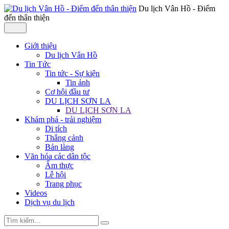
Du lịch Vân Hồ - Điểm
đến thân thiện
Giới thiệu
Du lịch Vân Hồ
Tin Tức
Tin tức - Sự kiện
Tin ảnh
Cơ hội đầu tư
DU LỊCH SƠN LA
DU LỊCH SƠN LA
Khám phá - trải nghiệm
Di tích
Thắng cảnh
Bản làng
Văn hóa các dân tộc
Ẩm thực
Lễ hội
Trang phục
Videos
Dịch vụ du lịch