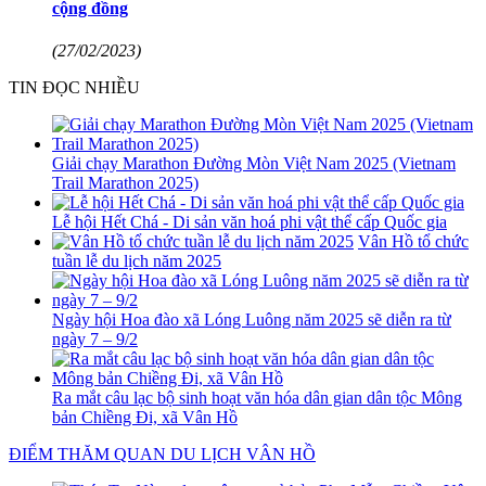
cộng đồng
(27/02/2023)
TIN ĐỌC NHIỀU
Giải chạy Marathon Đường Mòn Việt Nam 2025 (Vietnam
Trail Marathon 2025)
Lễ hội Hết Chá - Di sản văn hoá phi vật thể cấp Quốc gia
Vân Hồ tổ chức
tuần lễ du lịch năm 2025
Ngày hội Hoa đào xã Lóng Luông năm 2025 sẽ diễn ra từ
ngày 7 – 9/2
Ra mắt câu lạc bộ sinh hoạt văn hóa dân gian dân tộc Mông
bản Chiềng Đi, xã Vân Hồ
ĐIỂM THĂM QUAN DU LỊCH VÂN HỒ