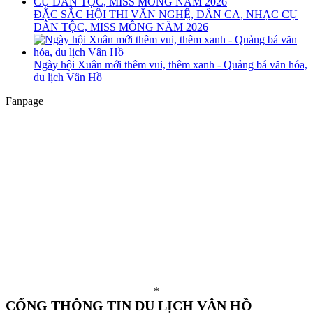
ĐẶC SẮC HỘI THI VĂN NGHỆ, DÂN CA, NHẠC CỤ
DÂN TỘC, MISS MÔNG NĂM 2026
Ngày hội Xuân mới thêm vui, thêm xanh - Quảng bá văn hóa,
du lịch Vân Hồ
Fanpage
*
CỔNG THÔNG TIN DU LỊCH VÂN HỒ