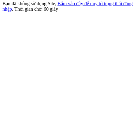
Bạn đã không sử dụng Site,
Bấm vào đây để duy trì trạng thái đăng
nhập
. Thời gian chờ:
60
giây