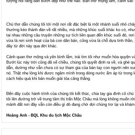
tượng nổi rằng bản Bướt đẹp như thế nào. Bản thơ mộng lắm, cảnh sắc t
Chú thơ dẫn chúng tôi tới một nơi rất đặc biệt là một nhánh suối nhỏ ch
thường kéo thành đàn về rất nhiều, mà những khúc suối khác ko có, nhưn
tai nhau những câu truyện những sự tích liên quan đến khúc suối đó, nơi
vừa là nơi sinh hoạt của bà con dân bản, cũng vừa là chỗ dựa tinh thần, 
đây từ đời này qua đời khác.
Cảnh quan thơ mộng và yên bình lắm, trái tim tôi như muốn hòa quyện và
Bướt lúc này trời cũng đã xế chiều, chúng tôi quyết định ra về, và ghé 
dẫn, dường như vẫn chưa có sự tham gia của bàn tay con người nên su
nó. Thật nhẹ lòng khi được ngâm mình trong dòng nước ấm áp từ trong lò
cách hiệu quả khi bản muốn giải tỏa căng thằng.
Đến đây cuộc hành trình của chúng tôi kết thúc, chia tay gia đình cô chú
tôi lên đường trở về trung tâm thị trấn Mộc Châu mà lòng không muốn r
mảnh đất nơi đây vẫn còn điều gì đó đang chờ đợi chúng trơ lại và khám
Hoàng Anh - BQL Khu du lịch Mộc Châu