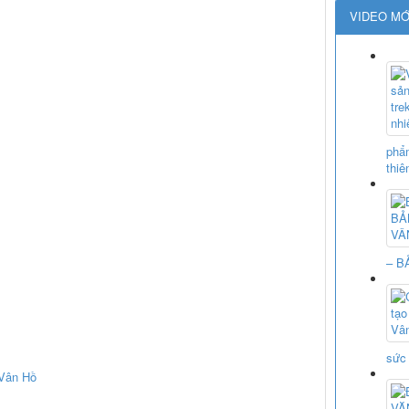
VIDEO MỚ
phẩm
thiê
– B
sức 
 Vân Hồ