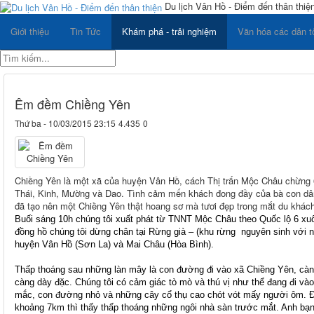
Du lịch Vân Hồ - Điểm đến thân thiệ
Giới thiệu
Tin Tức
Khám phá - trải nghiệm
Văn hóa các dân t
Êm đềm Chiềng Yên
Thứ ba - 10/03/2015 23:15
4.435
0
Chiềng Yên là một xã của huyện Vân Hồ, cách Thị trấn Mộc Châu chừng 6
Thái, Kinh, Mường và Dao. Tình cảm mến khách đong đầy của bà con dân
đã tạo nên một Chiềng Yên thật hoang sơ mà tươi đẹp trong mắt du khách 
Buối sáng 10h chúng tôi xuất phát từ TNNT Mộc Châu theo Quốc lộ 6 xuôi
đồng hồ chúng tôi dừng chân tại Rừng già – (khu rừng nguyên sinh với n
huyện Vân Hồ (Sơn La) và Mai Châu (Hòa Bình).
Thấp thoáng sau những làn mây là con đường đi vào xã Chiềng Yên, càng
càng dày đặc. Chúng tôi có cảm giác tò mò và thú vị như thể đang đi v
mắc, con đường nhỏ và những cây cổ thụ cao chót vót mấy người ôm. Đư
khoảng 7km thì thấy thấp thoáng những ngôi nhà sàn trước mắt. Anh bạn