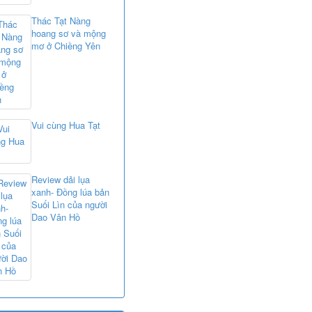
Thác Tạt Nàng
hoang sơ và mộng
mơ ở Chiềng Yên
Vui cùng Hua Tạt
Review dải lụa
xanh- Đồng lúa bản
Suối Lìn của người
Dao Vân Hồ