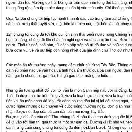
người dân tộc Mường cư trú. Đứng từ trên cao nhìn tổng thể bản làng, 
thung lũng rộng ăm ắp nước đang chuẩn bị vào mùa cấy. Chỉ thoáng nhìn
Qua Nà Bai chúng tôi tiếp tục hành trình đi sâu vào trung tâm xã Chiềng
cảnh núi rừng thật tuyệt vời, một bên là sườn núi, một bên là suối chảy r
12h chúng tôi cũng đã tới khu du lịch sinh thái Suối nước nóng Chiềng
hẹn từ sáng, chúng tôi lên nhà sàn nghỉ ngơi và chuẩn bị ăn trưa. Bước 
người Thái từ ngôi nhà sàn, từ cách sắp xếp bố trí đồ đạc và những dụn
bữa cơm vui vẻ và sự tiếp đón nồng nhiệt của gia đình chú Thơ cứ như th
Các món ăn rất thường ngày, mang đậm chất núi rừng Tây Bắc. Thông qu
đã hiểu phần nào về văn hóa và tinh hoa ẩm thực của bà con người dân 
nấm gói lá chuối, thịt gà trâu, thịt gà gác bếp, măng tre luộc...
Nhưng ấn tượng nhất đối với tôi vẫn là món Canh nếp nấu với lá đắng. Lá
Thái, lá được hái từ trên rừng về, vừa là loại thực phẩm, vừa là loại t
tiên khi ăn món canh đó là vị rất đắng nhưng dần lại vị lại đổi sang ngọt
được nghe những câu chuyện về cuộc sống thường ngày, đơn giản như 
nhận được nét đẹp của bà con dân bản núi rừng Tây Bắc.
Được sự chỉ dẫn của chú Thơ chúng tôi đi sâu theo con đường quốc lộ 6 
để đi vào tới bản thì quả thực là một sự gan dạ. Đường đi rất nhỏ và hẹ
cánh rừng cuối cùng chúng tôi cũng đã đến nơi:Bản Bướt. Những nếp nh