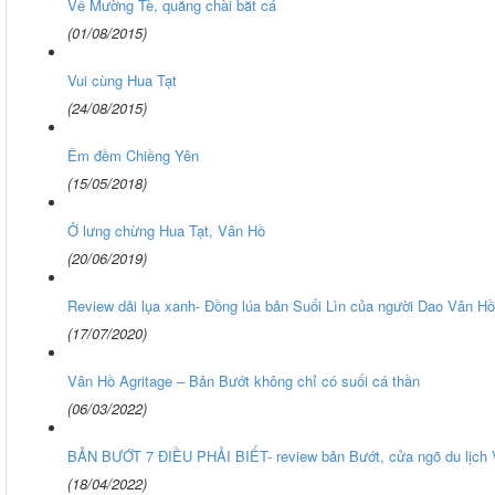
Về Mường Tè, quăng chài bắt cá
(01/08/2015)
Vui cùng Hua Tạt
(24/08/2015)
Êm đềm Chiềng Yên
(15/05/2018)
Ở lưng chừng Hua Tạt, Vân Hồ
(20/06/2019)
Review dải lụa xanh- Đồng lúa bản Suối Lìn của người Dao Vân Hồ
(17/07/2020)
Vân Hồ Agritage – Bản Bướt không chỉ có suối cá thần
(06/03/2022)
BẢN BƯỚT 7 ĐIỀU PHẢI BIẾT- review bản Bướt, cửa ngõ du lịch
(18/04/2022)