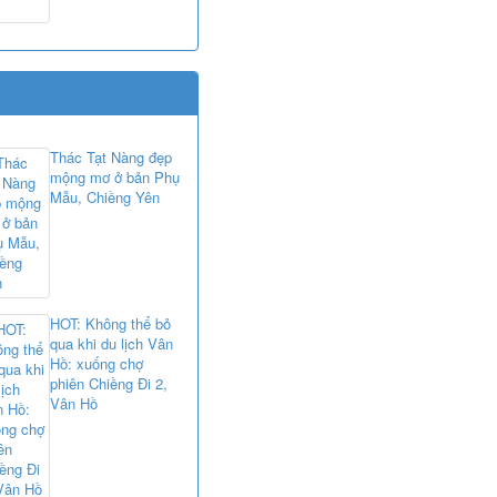
M QUAN DU LỊCH VÂN HỒ
Thác Tạt Nàng đẹp
mộng mơ ở bản Phụ
Mẫu, Chiềng Yên
HOT: Không thể bỏ
qua khi du lịch Vân
Hồ: xuống chợ
phiên Chiềng Đi 2,
Vân Hồ