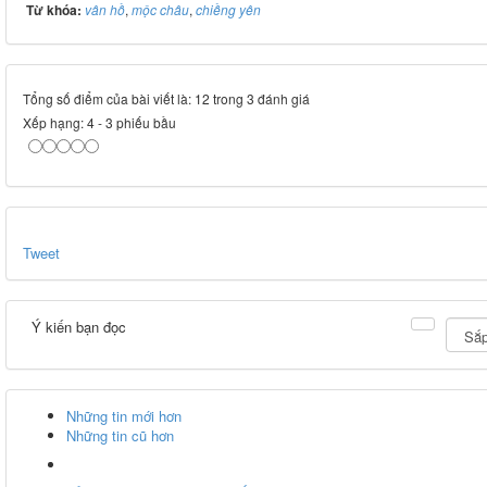
Từ khóa:
vân hồ
,
mộc châu
,
chiềng yên
Tổng số điểm của bài viết là: 12 trong 3 đánh giá
Xếp hạng:
4
-
3
phiếu bầu
Tweet
Ý kiến bạn đọc
Những tin mới hơn
Những tin cũ hơn