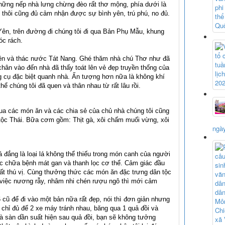
những nếp nhà lưng chừng đèo rất thơ mộng, phía dưới là
 thôi cũng đủ cảm nhận được sự bình yên, trú phú, no đủ.
 Yên, trên đường đi chúng tôi đi qua Bản Phụ Mẫu, khung
óc rách.
 Yên và thác nước Tát Nang. Ghé thăm nhà chú Thơ như đã
chân vào đến nhà đã thấy toát lên vẻ đẹp truyền thống của
g cụ đặc biệt quanh nhà. Ấn tượng hơn nữa là không khí
ể chúng tôi đã quen và thân nhau từ rất lâu rồi.
a các món ăn và các chia sẻ của chủ nhà chúng tôi cũng
tộc Thái. Bữa cơm gồm: Thịt gà, xôi chấm muối vừng, xôi
ngày
 đắng là loại lá không thể thiếu trong món canh của người
huốc chữa bệnh mát gan và thanh lọc cơ thể. Cảm giác đầu
, rất thú vị. Cùng thưởng thức các món ăn đặc trưng dân tộc
việc nương rẫy, nhâm nhi chén rượu ngô thì mới cảm
cũ để đi vào một bản nữa rất đẹp, nói thì đơn giản nhưng
p chỉ đủ để 2 xe máy tránh nhau, băng qua 1 quả đồi và
à sàn dần suất hiện sau quả đồi, bạn sẽ không tưởng