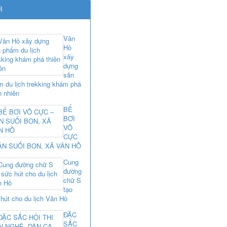
I
Vân
Hồ
xây
dựng
sản
 du lịch trekking khám phá
n nhiên
BỂ
BƠI
VÔ
CỰC
ẢN SUỐI BON, XÃ VÂN HỒ
Cung
đường
chữ S
tạo
hút cho du lịch Vân Hồ
ĐẶC
SẮC