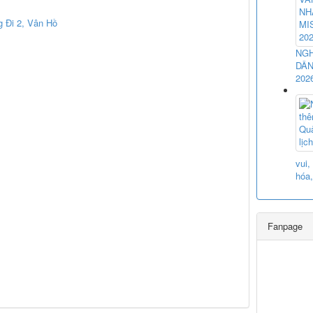
g Đi 2, Vân Hồ
NGH
DÂN
202
vui,
hóa,
Fanpage