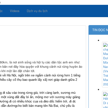
n
ộc
Videos
Dịch vụ du lịch
TIN ĐỌC 
0km, là nơi sinh sống và hội tụ các dân tộc anh em như:
 bản nơi đây hòa quyện với khung cảnh núi rừng huyền ảo
khi một lần đặt chân tới.
 về Hà Nội, ngồi trên xe ngắm cảnh núi rừng hơn 1 tiếng
hiều cây cổ thụ bao quanh lấy xã) nơi giáp danh giữa 2
 đi sâu vào trong rừng già, trời càng lạnh, sương mù
ào một vùng đất đầy bí ẩn, mộng mơ với sương mây giăng
ờng đi có nhiều khúc cua và đèo dốc hiểm trở, đi đc
 dẫn đườngcho biết bản mang tên Nà Bai, chủ yếu là