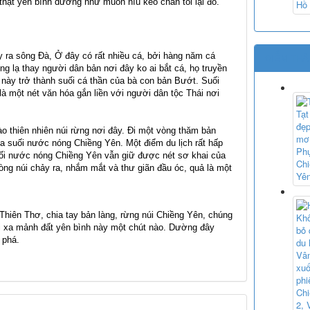
hật yên bình dường như muốn níu kéo chân tôi lại đó.
ảy ra sông Đà, Ở đây có rất nhiều cá, bởi hàng năm cá
ĐIỂM THĂ
g lạ thay người dân bản nơi đây ko ai bắt cá, họ truyền
 này trở thành suối cá thần của bà con bản Bướt. Suối
là một nét văn hóa gắn liền với người dân tộc Thái nơi
o thiên nhiên núi rừng nơi đây. Đi một vòng thăm bản
qua suối nước nóng Chiềng Yên. Một điểm du lịch rất hấp
ối nước nóng Chiềng Yên vẫn giữ được nét sơ khai của
ng núi chảy ra, nhắm mắt và thư giãn đầu óc, quả là một
 Thiên Thơ, chia tay bản làng, rừng núi Chiềng Yên, chúng
ời xa mảnh đất yên bình này một chút nào. Dường đây
 phá.