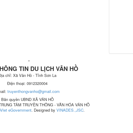
*
HÔNG TIN DU LỊCH VÂN HỒ
Địa chỉ: Xã Vân Hồ - Tỉnh Sơn La
Điện thoại: 0912320004
ail:
truyenthongvanho@gmail.com
Bản quyền UBND XÃ VÂN HỒ
n: TRUNG TÂM TRUYỀN THÔNG - VĂN HÓA VÂN HỒ
Viet eGovernment
. Designed by
VINADES.,JSC
.