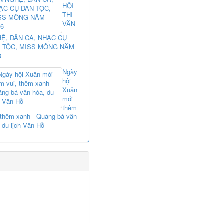
HỘI
THI
VĂN
Ệ, DÂN CA, NHẠC CỤ
 TỘC, MISS MÔNG NĂM
6
Ngày
hội
Xuân
mới
thêm
 thêm xanh - Quảng bá văn
 du lịch Vân Hồ