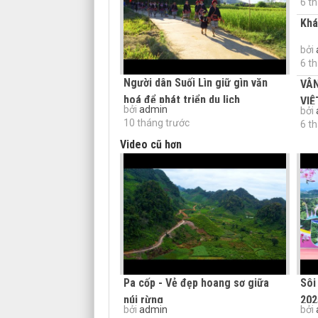
6 t
Khá
bởi
6 t
Người dân Suối Lìn giữ gìn văn
VÂN
hoá để phát triển du lịch
VIỆ
bởi
admin
bởi
10 tháng trước
6 t
Video cũ hơn
Pa cốp - Vẻ đẹp hoang sơ giữa
Sôi
núi rừng
202
bởi
admin
bởi