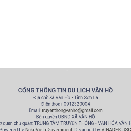
*
CỔNG THÔNG TIN DU LỊCH VÂN HỒ
Địa chỉ: Xã Vân Hồ - Tỉnh Sơn La
Điện thoại: 0912320004
Email:
truyenthongvanho@gmail.com
Bản quyền UBND XÃ VÂN HỒ
ơ quan chủ quản: TRUNG TÂM TRUYỀN THÔNG - VĂN HÓA VÂN 
Powered by
NukeViet eGovernment
. Designed by
VINADES.,JSC