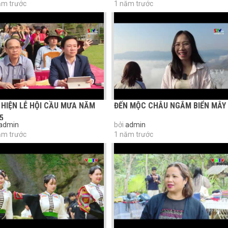
ăm trước
1 năm trước
 HIỆN LỄ HỘI CẦU MƯA NĂM
ĐẾN MỘC CHÂU NGẮM BIỂN MÂY
5
admin
bởi
admin
ăm trước
1 năm trước