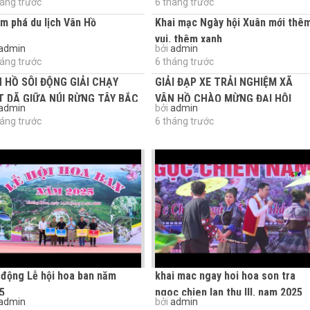
háng trước
6 tháng trước
m phá du lịch Vân Hồ
Khai mạc Ngày hội Xuân mới thê
vui, thêm xanh
admin
bởi
admin
háng trước
6 tháng trước
 HỒ SÔI ĐỘNG GIẢI CHẠY
GIẢI ĐẠP XE TRẢI NGHIỆM XÃ
T DÃ GIỮA NÚI RỪNG TÂY BẮC
VÂN HỒ CHÀO MỪNG ĐẠI HỘI
admin
bởi
admin
ĐẢNG TOÀN QUỐC LẦN THỨ...
háng trước
6 tháng trước
 động Lễ hội hoa ban năm
khai mac ngay hoi hoa son tra
5
ngoc chien lan thu III, nam 2025
admin
bởi
admin