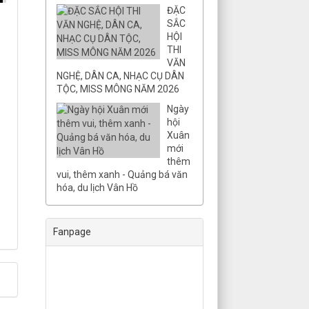
ĐẶC
SẮC
HỘI
THI
VĂN
NGHỆ, DÂN CA, NHẠC CỤ DÂN
TỘC, MISS MÔNG NĂM 2026
Ngày
hội
Xuân
mới
thêm
vui, thêm xanh - Quảng bá văn
hóa, du lịch Vân Hồ
Fanpage