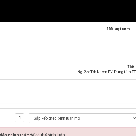
888 lượt xem
Thể h
Nguồn:
T/h Nhóm PV Trung tâm TT
iên chính thức
để có thể bình luận