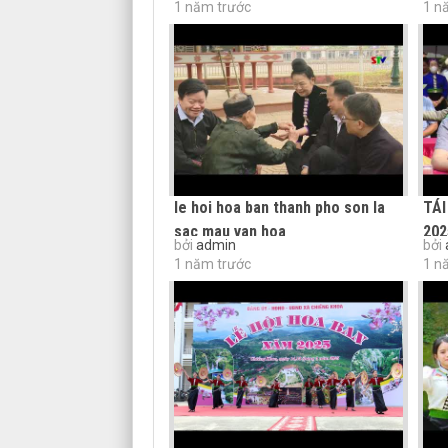
1 năm trước
1 n
le hoi hoa ban thanh pho son la
TÁI
sac mau van hoa
202
bởi
admin
bởi
1 năm trước
1 n