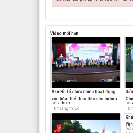
Video mới hơn
Vân Hồ tổ chức nhiều hoạt động
Dấu
văn hóa, thể thao đặc sắc hướng
Chi
bởi
admin
bởi
về Đại lễ
10 tháng trước
10 
Khá
Yên
bởi