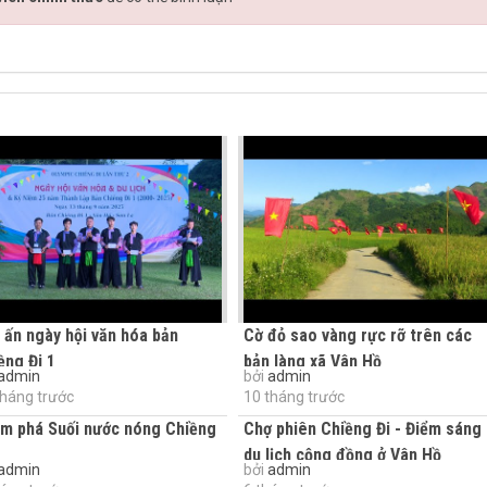
 ấn ngày hội văn hóa bản
Cờ đỏ sao vàng rực rỡ trên các
ềng Đi 1
bản làng xã Vân Hồ
admin
bởi
admin
tháng trước
10 tháng trước
m phá Suối nước nóng Chiềng
Chợ phiên Chiềng Đi - Điểm sáng
du lịch cộng đồng ở Vân Hồ
admin
bởi
admin