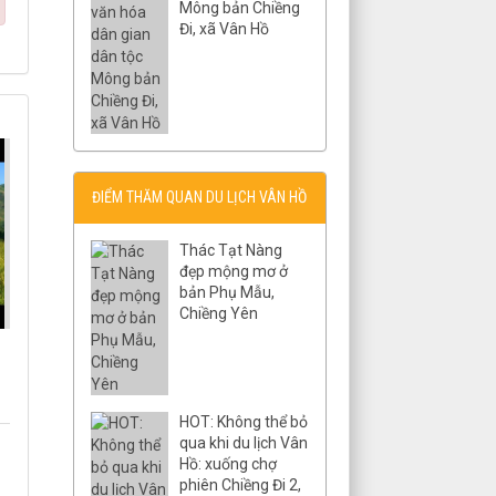
Mông bản Chiềng
Đi, xã Vân Hồ
ĐIỂM THĂM QUAN DU LỊCH VÂN HỒ
Thác Tạt Nàng
đẹp mộng mơ ở
bản Phụ Mẫu,
Chiềng Yên
HOT: Không thể bỏ
qua khi du lịch Vân
Hồ: xuống chợ
phiên Chiềng Đi 2,