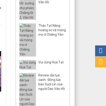
Vân Hồ
m
Thác Tạt Nàng
hoang sơ và mộng
mơ ở Chiềng Yên
Vui cùng Hua Tạt
Review dải lụa
xanh- Đồng lúa
bản Suối Lìn của
người Dao Vân Hồ