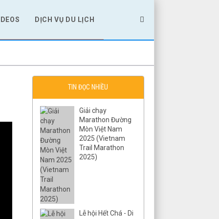
IDEOS
DỊCH VỤ DU LỊCH
TIN ĐỌC NHIỀU
Giải chạy
Marathon Đường
Mòn Việt Nam
2025 (Vietnam
Trail Marathon
2025)
Lễ hội Hết Chá - Di