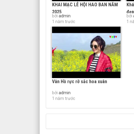
KHAI MẠC LỄ HỘI HAO BAN NĂM
Khá
2025
đẹp
bởi
admin
bởi
1 năm trước
1 n
Vân Hồ rực rỡ sắc hoa xuân
bởi
admin
1 năm trước