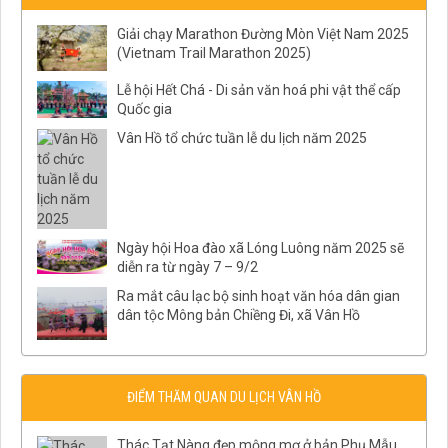
Giải chạy Marathon Đường Mòn Việt Nam 2025
(Vietnam Trail Marathon 2025)
Lễ hội Hết Chá - Di sản văn hoá phi vật thể cấp
Quốc gia
Vân Hồ tổ chức tuần lễ du lịch năm 2025
Ngày hội Hoa đào xã Lóng Luông năm 2025 sẽ
diễn ra từ ngày 7 – 9/2
Ra mắt câu lạc bộ sinh hoạt văn hóa dân gian
dân tộc Mông bản Chiềng Đi, xã Vân Hồ
ĐIỂM THĂM QUAN DU LỊCH VÂN HỒ
Thác Tạt Nàng đẹp mộng mơ ở bản Phụ Mẫu,