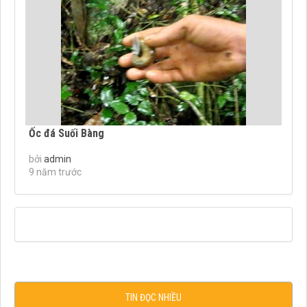
Ốc đá Suối Bàng
bởi
admin
9 năm trước
TIN ĐỌC NHIỀU