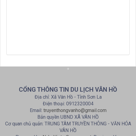
*
CỔNG THÔNG TIN DU LỊCH VÂN HỒ
Địa chỉ: Xã Vân Hồ - Tỉnh Sơn La
Điện thoại: 0912320004
Email:
truyenthongvanho@gmail.com
Bản quyền UBND XÃ VÂN HỒ
Cơ quan chủ quản: TRUNG TÂM TRUYỀN THÔNG - VĂN HÓA
VÂN HỒ