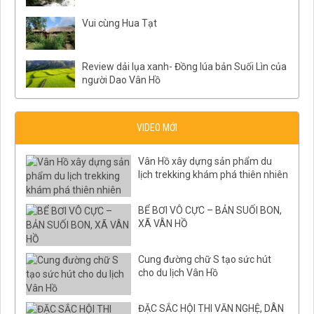
Vui cùng Hua Tạt
Review dải lụa xanh- Đồng lúa bản Suối Lìn của
người Dao Vân Hồ
VIDEO MỚI
Vân Hồ xây dựng sản phẩm du
lịch trekking khám phá thiên nhiên
BỂ BƠI VÔ CỰC – BẢN SUỐI BON,
XÃ VÂN HỒ
Cung đường chữ S tạo sức hút
cho du lịch Vân Hồ
ĐẶC SẮC HỘI THI VĂN NGHỆ, DÂN