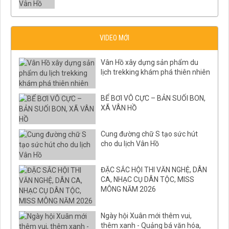
VIDEO MỚI
Vân Hồ xây dựng sản phẩm du
lịch trekking khám phá thiên nhiên
BỂ BƠI VÔ CỰC – BẢN SUỐI BON,
XÃ VÂN HỒ
Cung đường chữ S tạo sức hút
cho du lịch Vân Hồ
ĐẶC SẮC HỘI THI VĂN NGHỆ, DÂN
CA, NHẠC CỤ DÂN TỘC, MISS
MÔNG NĂM 2026
Ngày hội Xuân mới thêm vui,
thêm xanh - Quảng bá văn hóa,