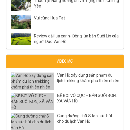
Thác Tạt Nàng hoang sơ và mộng mơ ở Chiềng
Yên
Vui cùng Hua Tạt
Review dải lụa xanh- Đồng lúa bản Suối Lìn của
người Dao Vân Hồ
VIDEO MỚI
Vân Hồ xây dựng sản phẩm du
lịch trekking khám phá thiên nhiên
BỂ BƠI VÔ CỰC – BẢN SUỐI BON,
XÃ VÂN HỒ
Cung đường chữ S tạo sức hút
cho du lịch Vân Hồ