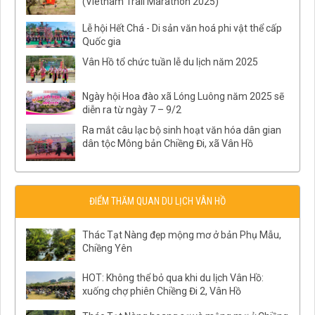
(Vietnam Trail Marathon 2025)
Lễ hội Hết Chá - Di sản văn hoá phi vật thể cấp
Quốc gia
Vân Hồ tổ chức tuần lễ du lịch năm 2025
Ngày hội Hoa đào xã Lóng Luông năm 2025 sẽ
diễn ra từ ngày 7 – 9/2
Ra mắt câu lạc bộ sinh hoạt văn hóa dân gian
dân tộc Mông bản Chiềng Đi, xã Vân Hồ
ĐIỂM THĂM QUAN DU LỊCH VÂN HỒ
Thác Tạt Nàng đẹp mộng mơ ở bản Phụ Mẫu,
Chiềng Yên
HOT: Không thể bỏ qua khi du lịch Vân Hồ:
xuống chợ phiên Chiềng Đi 2, Vân Hồ