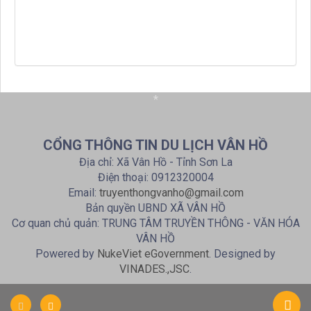
*
CỔNG THÔNG TIN DU LỊCH VÂN HỒ
Địa chỉ: Xã Vân Hồ - Tỉnh Sơn La
Điện thoại: 0912320004
Email:
truyenthongvanho@gmail.com
Bản quyền UBND XÃ VÂN HỒ
Cơ quan chủ quản: TRUNG TÂM TRUYỀN THÔNG - VĂN HÓA
VÂN HỒ
Powered by
NukeViet eGovernment
. Designed by
VINADES.,JSC
.