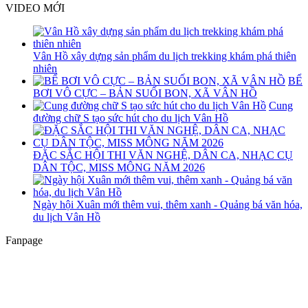
VIDEO MỚI
Vân Hồ xây dựng sản phẩm du lịch trekking khám phá thiên
nhiên
BỂ
BƠI VÔ CỰC – BẢN SUỐI BON, XÃ VÂN HỒ
Cung
đường chữ S tạo sức hút cho du lịch Vân Hồ
ĐẶC SẮC HỘI THI VĂN NGHỆ, DÂN CA, NHẠC CỤ
DÂN TỘC, MISS MÔNG NĂM 2026
Ngày hội Xuân mới thêm vui, thêm xanh - Quảng bá văn hóa,
du lịch Vân Hồ
Fanpage