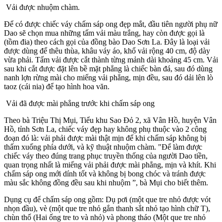
Vải được nhuộm chàm.
Để có được chiếc váy chấm sáp ong đẹp mắt, đầu tiên người phụ nữ
Dao sẽ chọn mua những tấm vải màu trắng, hay còn được gọi là
(tồm đia) theo cách gọi của đồng bào Dao Sơn La. Đây là loại vải
được dùng để thêu thùa, khâu váy áo, khổ vải rộng 40 cm, độ dày
vừa phải. Tấm vải được cắt thành từng mảnh dài khoảng 45 cm. Vải
sau khi cắt được đặt lên bề mặt phẳng là chiếc bàn đá, sau đó dùng
nanh lợn rừng mài cho miếng vải phẳng, mịn đều, sau đó dải lên lò
taoz (cái nia) để tạo hình hoa văn.
Vải đã được mài phẳng trước khi chấm sáp ong
Theo bà Triệu Thị Mụi, Tiểu khu Sao Đỏ 2, xã Vân Hồ, huyện Vân
Hồ, tỉnh Sơn La, chiếc váy đẹp hay không phụ thuộc vào 2 công
đoạn đó là: vải phải được mài thật mịn để khi chấm sáp không bị
thấm xuống phía dưới, và kỹ thuật nhuộm chàm. "Để làm được
chiếc váy theo đúng trang phục truyền thống của người Dao tiền,
quan trọng nhất là miếng vải phải được mài phẳng, mịn và khít. Khi
chấm sáp ong mới dính tốt và không bị bong chóc và tránh được
màu sắc không đồng đều sau khi nhuộm ”, bà Mụi cho biết thêm.
Dụng cụ để chấm sáp ong gồm: Dụ pơi (một que tre nhỏ được vót
nhọn đầu), vè (một que tre nhỏ gắn thanh sắt nhỏ tạo hình chữ T),
chùn thố (Hai ống tre to và nhỏ) và phong tháo (Một que tre nhỏ