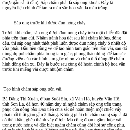
được gắn sắt ở đầu). Sáp chấm phải là sáp ong khoái. Đây là
nguyên liệu chính để tạo ra màu sắc hoa văn là màu trắng.
Sáp ong trước khi được đun nóng chảy.
Trước khi chấm, sáp ong được đun nóng chảy trên một chiếc đĩa đặt
phía trên than củi. Nhằm tránh hoạ tiết sau khi chấm không đồng
đều, thì sáp ong nhất thiết phải luôn được đun nóng chảy ở nhiệt độ
vừa phải. Đầu tiên dùng vè để tạo hình tam giác trên tấm vải, sau đó
dùng dụ pơi chấm phía trong tam giác; phong tháo dùng để tạo các
đường viền của các hình tam giác nhọn và chùn thố dùng để chấm
hình đồng tiền xu. Đây là bước sau cùng để hoàn chỉnh bộ hoa văn
trước khi miếng vải được nhuộm chàm.
Tạo hình chấm sáp ong trên vải.
Bà Đặng Thị Xuân, ở bản Suối Sìn, xã Vân Hồ, huyện Vân Hồ,
tỉnh Sơn La, đã hơn 40 năm duy trì nghề chấm sáp ong trên trang
phục của đồng bào Dao tiền chia sẻ: để hoàn thiện một chiếc váy
phải mất thời gian gần 2 tháng. Không phải chỉ chấm xong sáp là đã
có thể khâu, ghép thành váy được. Mà công đoạn ngâm, luộc vải
trong nước nóng và đặc biệt ngâm chàm cũng đòi hỏi sự công phu,