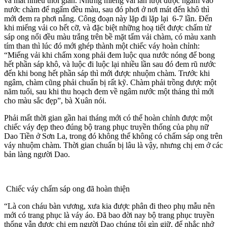
và mất nhiều thời gian. Những miếng vải lần lượt được ngâm vào
nước chàm để ngấm đều màu, sau đó phơi ở nơi mát đến khô thì
mới đem ra phơi nắng. Công đoạn này lặp đi lặp lại 6-7 lần. Đến
khi miếng vải co hết cỡ, và đặc biệt những hoạ tiết được chấm từ
sáp ong nổi đều màu trắng trên bề mặt tấm vải chàm, có màu xanh
tím than thì lúc đó mới ghép thành một chiếc váy hoàn chỉnh:
“Miếng vải khi chấm xong phải đem luộc qua nước nóng để bong
hết phần sáp khô, và luộc đi luộc lại nhiều lần sau đó đem rũ nước
đến khi bong hết phần sáp thì mới được nhuộm chàm. Trước khi
ngâm, chàm cũng phải chuẩn bị rất kỹ. Chàm phải trồng được một
năm tuổi, sau khi thu hoạch đem về ngâm nước một tháng thì mới
cho màu sắc đẹp”, bà Xuân nói.
Phải mất thời gian gần hai tháng mới có thể hoàn chỉnh được một
chiếc váy đẹp theo đúng bộ trang phục truyền thống của phụ nữ
Dao Tiền ở Sơn La, trong đó không thể không có chấm sáp ong trên
váy nhuộm chàm. Thời gian chuẩn bị lâu là vậy, nhưng chị em ở các
bản làng người Dao.
Chiếc váy chấm sáp ong đã hoàn thiện
“Là con cháu bàn vương, xưa kia được phân đi theo phụ mẫu nên
mới có trang phục là váy áo. Đã bao đời nay bộ trang phục truyền
thống vẫn được chị em người Dao chúng tôi gìn giữ, để nhắc nhở