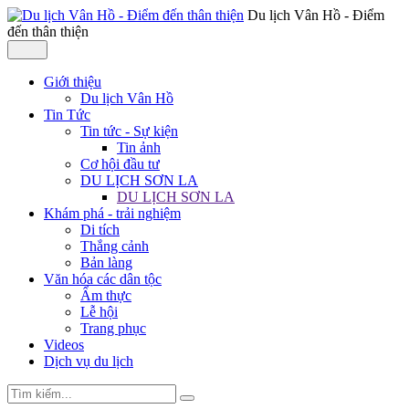
Du lịch Vân Hồ - Điểm
đến thân thiện
Giới thiệu
Du lịch Vân Hồ
Tin Tức
Tin tức - Sự kiện
Tin ảnh
Cơ hội đầu tư
DU LỊCH SƠN LA
DU LỊCH SƠN LA
Khám phá - trải nghiệm
Di tích
Thắng cảnh
Bản làng
Văn hóa các dân tộc
Ẩm thực
Lễ hội
Trang phục
Videos
Dịch vụ du lịch