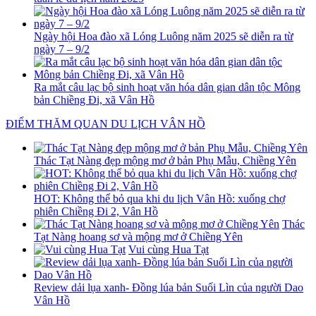
Ngày hội Hoa đào xã Lóng Luông năm 2025 sẽ diễn ra từ
ngày 7 – 9/2
Ra mắt câu lạc bộ sinh hoạt văn hóa dân gian dân tộc Mông
bản Chiềng Đi, xã Vân Hồ
ĐIỂM THĂM QUAN DU LỊCH VÂN HỒ
Thác Tạt Nàng đẹp mộng mơ ở bản Phụ Mẫu, Chiềng Yên
HOT: Không thể bỏ qua khi du lịch Vân Hồ: xuống chợ
phiên Chiềng Đi 2, Vân Hồ
Thác
Tạt Nàng hoang sơ và mộng mơ ở Chiềng Yên
Vui cùng Hua Tạt
Review dải lụa xanh- Đồng lúa bản Suối Lìn của người Dao
Vân Hồ