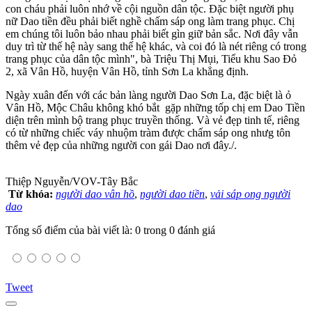
con cháu phải luôn nhớ về cội nguồn dân tộc. Đặc biệt người phụ
nữ Dao tiền đều phải biết nghề chấm sáp ong làm trang phục. Chị
em chúng tôi luôn bảo nhau phải biết gìn giữ bản sắc. Nơi đây vẫn
duy trì từ thế hệ này sang thế hệ khác, và coi đó là nét riêng có trong
trang phục của dân tộc mình", bà Triệu Thị Mụi, Tiểu khu Sao Đỏ
2, xã Vân Hồ, huyện Vân Hồ, tỉnh Sơn La khẳng định.
Ngày xuân đến với các bản làng người Dao Sơn La, đặc biệt là ỏ
Vân Hồ, Mộc Châu không khó bắt gặp những tốp chị em Dao Tiền
diện trên mình bộ trang phục truyền thống. Và vẻ đẹp tinh tế, riêng
có từ những chiếc váy nhuộm tràm được chấm sáp ong nhưg tôn
thêm vẻ đẹp của những người con gái Dao nơi đây./.
Thiệp Nguyễn/VOV-Tây Bắc
Từ khóa:
người dao vân hồ
,
người dao tiền
,
vải sáp ong người
dao
Tổng số điểm của bài viết là: 0 trong 0 đánh giá
Tweet